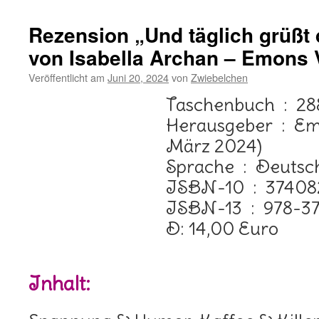
Rezension „Und täglich grüßt 
von Isabella Archan – Emons 
Veröffentlicht am
Juni 20, 2024
von
Zwiebelchen
Taschenbuc
Herausgeber ‏ : ‎ Emons Verlag (21.
März 2024)
Sprache ‏ : ‎ Deuts
ISBN-10 ‏ : ‎ 
ISBN-13 ‏ : ‎
D: 14,00 Euro
Inhalt: