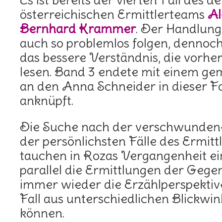
Es ist bereits der vierten Fall des d
österreichischen Ermittlerteams
Al
Bernhard Krammer
. Der Handlun
auch so problemlos folgen, dennoch
das bessere Verständnis, die vorhe
lesen. Band 3 endete mit einem ge
an den Anna Schneider in dieser F
anknüpft.
Die Suche nach der verschwunden
der persönlichsten Fälle des Ermitt
tauchen in Rozas Vergangenheit ei
parallel die Ermittlungen der Gege
immer wieder die Erzählperspektive
Fall aus unterschiedlichen Blickwi
können.