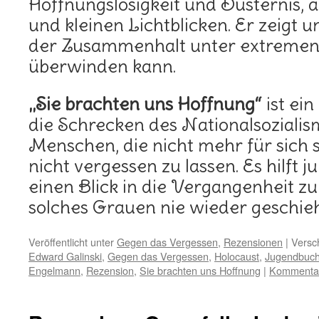
Hoffnungslosigkeit und Düsternis, 
und kleinen Lichtblicken. Er zeigt 
der Zusammenhalt unter extremen
überwinden kann.
„Sie brachten uns Hoffnung“
ist ei
die Schrecken des Nationalsozialis
Menschen, die nicht mehr für sich
nicht vergessen zu lassen. Es hilft
einen Blick in die Vergangenheit zu
solches Grauen nie wieder geschieh
Veröffentlicht unter
Gegen das Vergessen
,
Rezensionen
|
Versc
Edward Galinski
,
Gegen das Vergessen
,
Holocaust
,
Jugendbuc
Engelmann
,
Rezension
,
Sie brachten uns Hoffnung
|
Kommentar