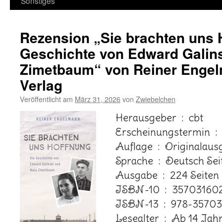
Sonstiges
Rezension „Sie brachten uns 
Geschichte von Edward Galin
Zimetbaum“ von Reiner Engel
Verlag
Veröffentlicht am
März 31, 2026
von
Zwiebelchen
Herausgeber ‏ : ‎ cbt
Ersc
Auflage ‏ : ‎ Original
Sprache ‏ : ‎ Deutsch Seitenzahl der Print-
Ausgabe ‏ : ‎ 224 Seiten
ISBN-10 ‏ : ‎ 3570316
ISBN-13 ‏ : ‎ 978-3
Lesealter ‏ : ‎ Ab 14 J