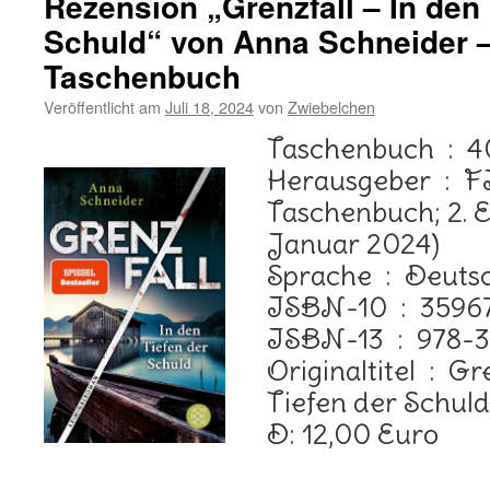
Rezension „Grenzfall – In den 
Schuld“ von Anna Schneider –
Taschenbuch
Veröffentlicht am
Juli 18, 2024
von
Zwiebelchen
Taschenb
Herausgeber ‏ : ‎ FISCHER
Taschenbuch; 2. E
Januar 2024)
Sprache ‏ : ‎ Deu
ISBN-10 ‏ : 
ISBN-13 ‏ : ‎ 978-3596708192
Originaltitel ‏ : ‎ Grenzfall – In den
Tiefen der Schul
D: 12,00 Euro