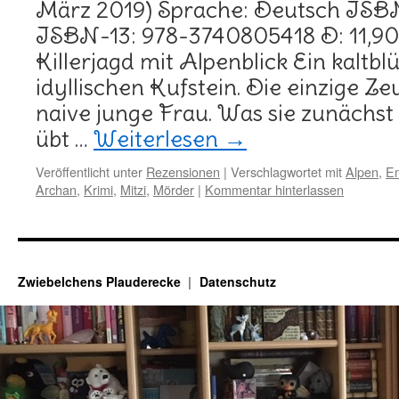
März 2019) Sprache: Deutsch ISB
ISBN-13: 978-3740805418 D: 11,90
Killerjagd mit Alpenblick Ein kaltb
idyllischen Kufstein. Die einzige Zeu
naive junge Frau. Was sie zunächst 
übt …
Weiterlesen
→
Veröffentlicht unter
Rezensionen
|
Verschlagwortet mit
Alpen
,
Em
Archan
,
Krimi
,
Mitzi
,
Mörder
|
Kommentar hinterlassen
Zwiebelchens Plauderecke
Datenschutz