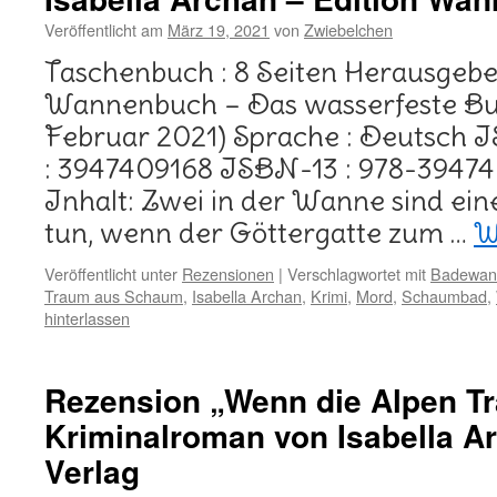
Veröffentlicht am
März 19, 2021
von
Zwiebelchen
Taschenbuch : 8 Seiten Herausgeber
Wannenbuch – Das wasserfeste Buch;
Februar 2021) Sprache : Deutsch 
: 3947409168 ISBN-13 : 978-39474
Inhalt: Zwei in der Wanne sind eine
tun, wenn der Göttergatte zum …
W
Veröffentlicht unter
Rezensionen
|
Verschlagwortet mit
Badewan
Traum aus Schaum
,
Isabella Archan
,
Krimi
,
Mord
,
Schaumbad
,
hinterlassen
Rezension „Wenn die Alpen Tr
Kriminalroman von Isabella 
Verlag