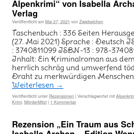
Alpenkrimi“ von Isabella Arc
Verlag
Veröffentlicht am
Mai 27, 2021
von
Zwiebelchen
Taschenbuch : 336 Seiten Herausge
(27. Mai 2021) Sprache : Deutsch 
: 3740811099 ISBN-13 : 978-37408
Inhalt: Ein Kriminalroman aus dem
herrlich schräg und umwerfend tödl
Draht zu merkwürdigen Menschen.
Weiterlesen
→
Veröffentlicht unter
Rezensionen
|
Verschlagwortet mit
Alpenkri
Krimi
,
MörderMitzi
|
1 Kommentar
Rezension „Ein Traum aus S
Isabella Archan – Edition Wa