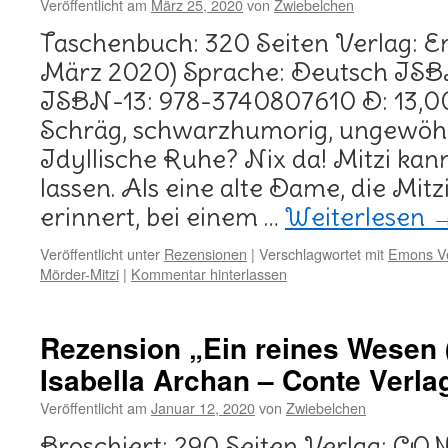
Veröffentlicht am
März 25, 2020
von
Zwiebelchen
Taschenbuch: 320 Seiten Verlag: Em
März 2020) Sprache: Deutsch IS
ISBN-13: 978-3740807610 D: 13,00
Schräg, schwarzhumorig, ungewöhn
Idyllische Ruhe? Nix da! Mitzi kan
lassen. Als eine alte Dame, die Mit
erinnert, bei einem …
Weiterlesen
Veröffentlicht unter
Rezensionen
|
Verschlagwortet mit
Emons Ve
Mörder-Mitzi
|
Kommentar hinterlassen
Rezension „Ein reines Wesen (
Isabella Archan – Conte Verla
Veröffentlicht am
Januar 12, 2020
von
Zwiebelchen
Broschiert: 290 Seiten Verlag: C