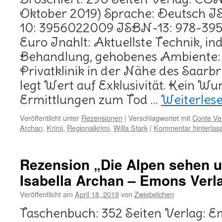
Oktober 2019) Sprache: Deutsch 
10: 3956022009 ISBN-13: 978-395
Euro Inahlt: Aktuellste Technik, ind
Behandlung, gehobenes Ambiente:
Privatklinik in der Nähe des Saarb
legt Wert auf Exklusivität. Kein Wu
Ermittlungen zum Tod …
Weiterles
Veröffentlicht unter
Rezensionen
|
Verschlagwortet mit
Conte Ve
Archan
,
Krimi
,
Regionalkrimi
,
Willa Stark
|
Kommentar hinterlas
Rezension „Die Alpen sehen u
Isabella Archan – Emons Verl
Veröffentlicht am
April 18, 2019
von
Zwiebelchen
Taschenbuch: 352 Seiten Verlag: Em