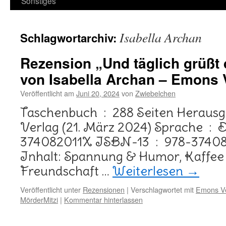
Sonstiges
Isabella Archan
Schlagwortarchiv:
Rezension „Und täglich grüßt 
von Isabella Archan – Emons 
Veröffentlicht am
Juni 20, 2024
von
Zwiebelchen
Taschenbuch ‏ : ‎ 288 Seiten Herausgeber ‏ : ‎ Emons
Verlag (21. März 2024) Sprache ‏ : ‎ Deutsch ISBN-10 ‏ : ‎
374082011X ISBN-13 ‏ : ‎ 978-3740820114D: 14,00 Euro
Inhalt: Spannung & Humor, Kaffee &
Freundschaft …
Weiterlesen
→
Veröffentlicht unter
Rezensionen
|
Verschlagwortet mit
Emons Ve
MörderMitzi
|
Kommentar hinterlassen