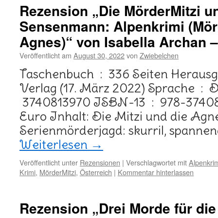
Rezension „Die MörderMitzi u
Sensenmann: Alpenkrimi (Mör
Agnes)“ von Isabella Archan 
Veröffentlicht am
August 30, 2022
von
Zwiebelchen
Taschenbuch ‏ : ‎ 336 Seiten Herausgeber ‏ : ‎ Emons
Verlag (17. März 2022) Sprache ‏ : ‎ Deutsch ISBN-10 ‏ :
‎ 3740813970 ISBN-13 ‏ : ‎ 978-3740813970 D: 13,00
Euro Inhalt: Die Mitzi und die Agn
Serienmörderjagd: skurril, spannen
Weiterlesen
→
Veröffentlicht unter
Rezensionen
|
Verschlagwortet mit
Alpenkri
Krimi
,
MörderMitzi
,
Österreich
|
Kommentar hinterlassen
Rezension „Drei Morde für die