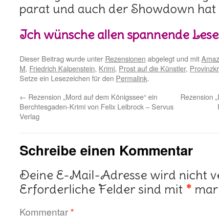
parat und auch der Showdown hat es
Ich wünsche allen spannende Lese
Dieser Beitrag wurde unter
Rezensionen
abgelegt und mit
Amaz
M
,
Friedrich Kalpenstein
,
Krimi
,
Prost auf die Künstler
,
Provinzkr
Setze ein Lesezeichen für den
Permalink
.
←
Rezension „Mord auf dem Königssee“ ein
Rezension „
Berchtesgaden-Krimi von Felix Leibrock – Servus
Verlag
Schreibe einen Kommentar
Deine E-Mail-Adresse wird nicht ve
Erforderliche Felder sind mit
*
mark
Kommentar
*