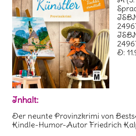
ISBN-1
2496
ISBN-13 ‏
2496
D: 11
Inhalt:
Der neunte Provinzkrimi von Bestse
Kindle-Humor-Autor Friedrich Kal