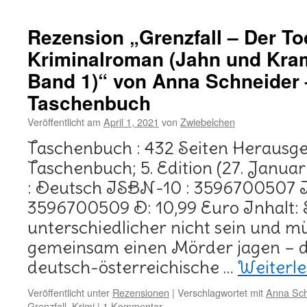
Rezension „Grenzfall – Der To
Kriminalroman (Jahn und Kram
Band 1)“ von Anna Schneider
Taschenbuch
Veröffentlicht am
April 1, 2021
von
Zwiebelchen
Taschenbuch : 432 Seiten Herausg
Taschenbuch; 5. Edition (27. Janua
: Deutsch ISBN-10 : 3596700507 
3596700509 D: 10,99 Euro Inhalt: 
unterschiedlicher nicht sein und m
gemeinsam einen Mörder jagen – der
deutsch-österreichische …
Weiterl
Veröffentlicht unter
Rezensionen
|
Verschlagwortet mit
Anna Sch
Grenzfall
,
Krimi
|
1 Kommentar