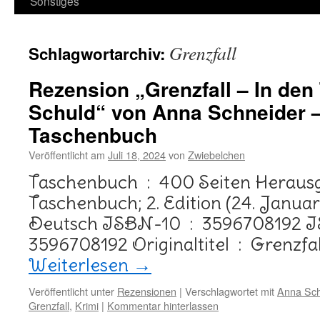
Sonstiges
Grenzfall
Schlagwortarchiv:
Rezension „Grenzfall – In den 
Schuld“ von Anna Schneider –
Taschenbuch
Veröffentlicht am
Juli 18, 2024
von
Zwiebelchen
Taschenbuch ‏ : ‎ 400 Seiten Herausgeber ‏ : ‎ FISCHER
Taschenbuch; 2. Edition (24. Januar 20
Deutsch ISBN-10 ‏ : ‎ 3596708192 ISBN-13 ‏ : ‎ 978-
3596708192 Originaltite
Weiterlesen
→
Veröffentlicht unter
Rezensionen
|
Verschlagwortet mit
Anna Sch
Grenzfall
,
Krimi
|
Kommentar hinterlassen