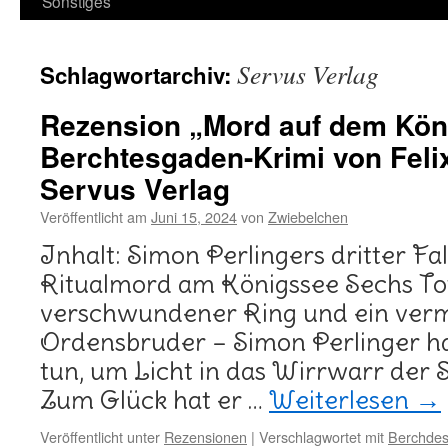
Sonstiges
Servus Verlag
Schlagwortarchiv:
Rezension „Mord auf dem Kön
Berchtesgaden-Krimi von Feli
Servus Verlag
Veröffentlicht am
Juni 15, 2024
von
Zwiebelchen
Inhalt: Simon Perlingers dritter Fal
Ritualmord am Königssee Sechs Tot
verschwundener Ring und ein verm
Ordensbruder – Simon Perlinger hat
tun, um Licht in das Wirrwarr der 
Zum Glück hat er …
Weiterlesen
→
Veröffentlicht unter
Rezensionen
|
Verschlagwortet mit
Berchde