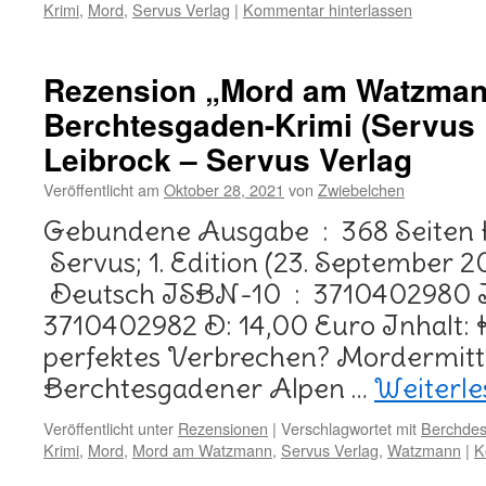
Krimi
,
Mord
,
Servus Verlag
|
Kommentar hinterlassen
Rezension „Mord am Watzman
Berchtesgaden-Krimi (Servus K
Leibrock – Servus Verlag
Veröffentlicht am
Oktober 28, 2021
von
Zwiebelchen
Gebundene Ausgabe ‏ : ‎ 368 Seiten Herausgeber ‏ :
‎ Servus; 1. Edition (23. September 20
‎ Deutsch ISBN-10 ‏ : ‎ 3710402980 ISBN-13 ‏ : ‎ 978-
3710402982 D: 14,00 Euro Inhalt: K
perfektes Verbrechen? Mordermitt
Berchtesgadener Alpen …
Weiterl
Veröffentlicht unter
Rezensionen
|
Verschlagwortet mit
Berchde
Krimi
,
Mord
,
Mord am Watzmann
,
Servus Verlag
,
Watzmann
|
K