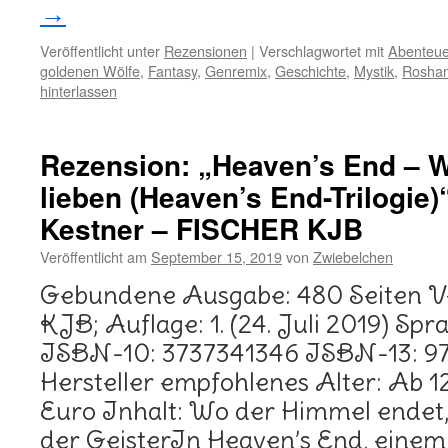
→
Veröffentlicht unter
Rezensionen
|
Verschlagwortet mit
Abenteue
goldenen Wölfe
,
Fantasy
,
Genremix
,
Geschichte
,
Mystik
,
Roshan
hinterlassen
Rezension: „Heaven’s End – W
lieben (Heaven’s End-Trilogie
Kestner – FISCHER KJB
Veröffentlicht am
September 15, 2019
von
Zwiebelchen
Gebundene Ausgabe: 480 Seiten 
KJB; Auflage: 1. (24. Juli 2019) Sp
ISBN-10: 3737341346 ISBN-13: 9
Hersteller empfohlenes Alter: Ab 1
Euro Inhalt: Wo der Himmel endet,
der GeisterIn Heaven’s End, einem