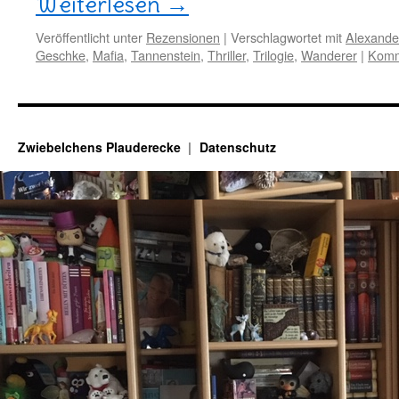
Weiterlesen
→
Veröffentlicht unter
Rezensionen
|
Verschlagwortet mit
Alexande
Geschke
,
Mafia
,
Tannenstein
,
Thriller
,
Trilogie
,
Wanderer
|
Komm
Zwiebelchens Plauderecke
Datenschutz