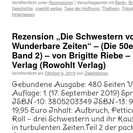
Veröffentlicht unter
Rezensionen
|
Verschlagwortet mit
Berlin
,
Br
Geschichte
,
rowohlt verlag
,
Tage der Hoffnung
,
Thalheim
,
Trilog
hinterlassen
Rezension „Die Schwestern 
Wunderbare Zeiten“ – (Die 50er
Band 2) – von Brigitte Riebe 
Verlag (Rowohlt Verlag)
Veröffentlicht am
Oktober 6, 2019
von
Zwiebelchen
Gebundene Ausgabe: 480 Seiten Ve
Auflage: 1. (17. September 2019) S
ISBN-10: 3805203349 ISBN-13: 
19,95 Euro Inhalt: Aufbruch, Pettic
Roll – drei Schwestern und ihr K
in turbulenten Zeiten.Teil 2 der p