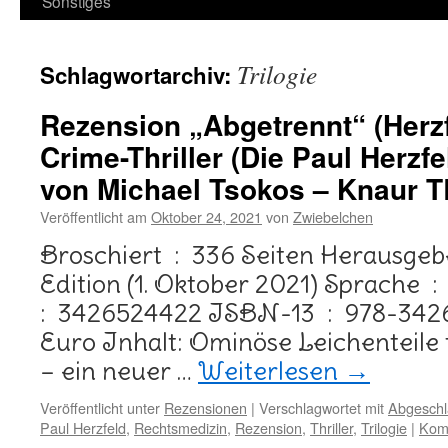
Sonstiges
Trilogie
Schlagwortarchiv:
Rezension „Abgetrennt“ (Herzf
Crime-Thriller (Die Paul Herzf
von Michael Tsokos – Knaur 
Veröffentlicht am
Oktober 24, 2021
von
Zwiebelchen
Broschiert ‏ : ‎ 336 Seiten Herausgeber ‏ : ‎ Knaur TB; 1.
Edition (1. Oktober 2021) Sprache ‏ : ‎ Deutsch ISBN-10 ‏
: ‎ 3426524422 ISBN-13 ‏ : ‎ 978-3426524428 D: 14,99
Euro Inhalt: Ominöse Leichenteile 
– ein neuer …
Weiterlesen
→
Veröffentlicht unter
Rezensionen
|
Verschlagwortet mit
Abgesch
Paul Herzfeld
,
Rechtsmedizin
,
Rezension
,
Thriller
,
Trilogie
|
Komm