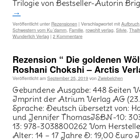
Trilogie von Bestseller-Autorin Brig
→
Veröffentlicht unter
Rezensionen
|
Verschlagwortet mit
Aufbruch
Schwestern vom Ku´damm
,
Familie
,
rowohlt verlag
,
Silvie
,
Thal
Wunderlich Verlag
|
2 Kommentare
Rezension “ Die goldenen Wölf
Roshani Chokshi – Arctis Verl
Veröffentlicht am
September 25, 2019
von
Zwiebelchen
Gebundene Ausgabe: 448 Seiten Ver
Imprint der Atrium Verlag AG (23.
Sprache: Deutsch übersetzt von: H
und Jennifer ThomasISBN-10: 3
13: 978-3038800262 Vom Herstell
Alter: 14 – 17 Jahre D: 19,00 Euro 