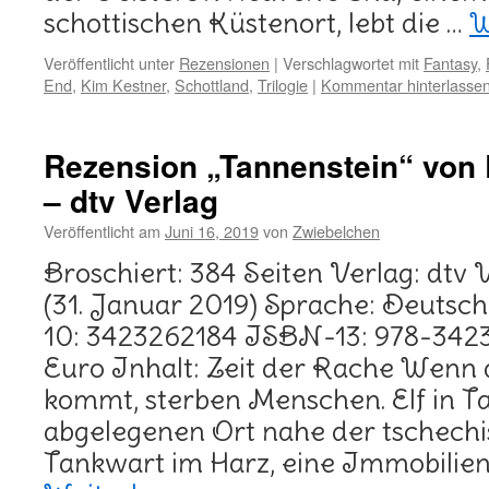
schottischen Küstenort, lebt die …
W
Veröffentlicht unter
Rezensionen
|
Verschlagwortet mit
Fantasy
,
End
,
Kim Kestner
,
Schottland
,
Trilogie
|
Kommentar hinterlasse
Rezension „Tannenstein“ von
– dtv Verlag
Veröffentlicht am
Juni 16, 2019
von
Zwiebelchen
Broschiert: 384 Seiten Verlag: dtv 
(31. Januar 2019) Sprache: Deuts
10: 3423262184 ISBN-13: 978-3423
Euro Inhalt: Zeit der Rache Wenn
kommt, sterben Menschen. Elf in T
abgelegenen Ort nahe der tschechi
Tankwart im Harz, eine Immobilien