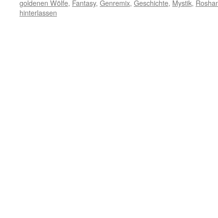
goldenen Wölfe
,
Fantasy
,
Genremix
,
Geschichte
,
Mystik
,
Roshan
hinterlassen