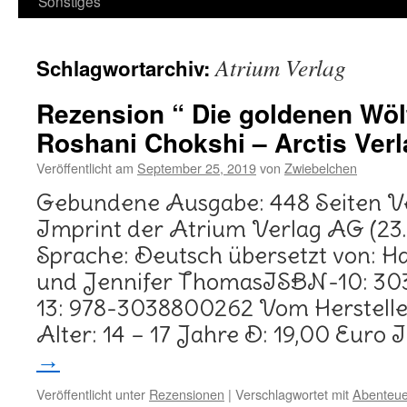
Sonstiges
Atrium Verlag
Schlagwortarchiv:
Rezension “ Die goldenen Wölf
Roshani Chokshi – Arctis Verl
Veröffentlicht am
September 25, 2019
von
Zwiebelchen
Gebundene Ausgabe: 448 Seiten Ver
Imprint der Atrium Verlag AG (23.
Sprache: Deutsch übersetzt von: H
und Jennifer ThomasISBN-10: 3
13: 978-3038800262 Vom Herstell
Alter: 14 – 17 Jahre D: 19,00 Euro 
→
Veröffentlicht unter
Rezensionen
|
Verschlagwortet mit
Abenteue