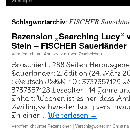
Sonstiges
FISCHER Sauerlän
Schlagwortarchiv:
Rezension „Searching Lucy“ v
Stein – FISCHER Sauerländer
Veröffentlicht am
April 25, 2021
von
Zwiebelchen
Broschiert : 288 Seiten Herausgeb
Sauerländer; 2. Edition (24. März 2
: Deutsch ISBN-10 : 3737357129 I
3737357128 Lesealter : 14 Jahre und
Inhalt: Wochen ist es her, dass Am
Zwillingsschwester Lucy verschwund
In einer …
Weiterlesen
→
Veröffentlicht unter
Rezensionen
|
Verschlagwortet mit
Christina