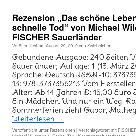
Rezension „Das schöne Leben
schnelle Tod“ von Michael Wi
FISCHER Sauerländer
Veröffentlicht am
August 29, 2019
von
Zwiebelchen
Gebundene Ausgabe: 240 Seiten 
Sauerländer; Auflage: 1. (13. März 2
Sprache: Deutsch ISBN-10: 3737
13: 978-3737356213 Vom Herstelle
Alter: Ab 14 Jahren D: 15,00 Euro 
Ein Mädchen. Und nur ein Weg: R
Sommerferien zieht Gabor, Matheg
Weiterlesen
→
Veröffentlicht unter
Rezensionen
|
Verschlagwortet mit
FISCHER
Michael Wildenhain
,
Rache
,
Tod
|
Kommentar hinterlassen