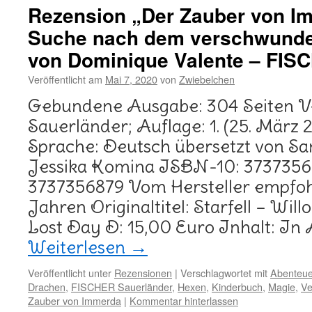
Rezension „Der Zauber von I
Suche nach dem verschwunde
von Dominique Valente – FIS
Veröffentlicht am
Mai 7, 2020
von
Zwiebelchen
Gebundene Ausgabe: 304 Seiten 
Sauerländer; Auflage: 1. (25. März 
Sprache: Deutsch übersetzt von S
Jessika Komina ISBN-10: 3737356
3737356879 Vom Hersteller empfoh
Jahren Originaltitel: Starfell – Wil
Lost Day D: 15,00 Euro Inhalt: I
Weiterlesen
→
Veröffentlicht unter
Rezensionen
|
Verschlagwortet mit
Abenteue
Drachen
,
FISCHER Sauerländer
,
Hexen
,
Kinderbuch
,
Magie
,
Ve
Zauber von Immerda
|
Kommentar hinterlassen