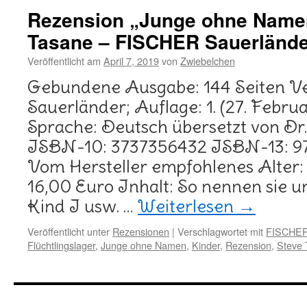
Rezension „Junge ohne Name
Tasane – FISCHER Sauerlände
Veröffentlicht am
April 7, 2019
von
Zwiebelchen
Gebundene Ausgabe: 144 Seiten V
Sauerländer; Auflage: 1. (27. Febru
Sprache: Deutsch übersetzt von Dr
ISBN-10: 3737356432 ISBN-13: 9
Vom Hersteller empfohlenes Alter:
16,00 Euro Inhalt: So nennen sie un
Kind I usw. …
Weiterlesen
→
Veröffentlicht unter
Rezensionen
|
Verschlagwortet mit
FISCHER
Flüchtlingslager
,
Junge ohne Namen
,
Kinder
,
Rezension
,
Steve 