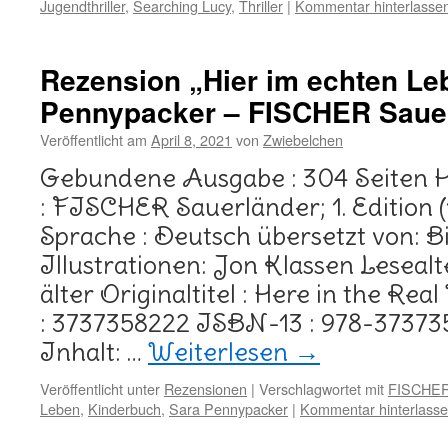
Jugendthriller
,
Searching Lucy
,
Thriller
|
Kommentar hinterlasse
Rezension „Hier im echten Le
Pennypacker – FISCHER Saue
Veröffentlicht am
April 8, 2021
von
Zwiebelchen
Gebundene Ausgabe : 304 Seiten 
: FISCHER Sauerländer; 1. Edition 
Sprache : Deutsch übersetzt von: B
Illustrationen: Jon Klassen Lesealt
älter Originaltitel : Here in the R
: 3737358222 ISBN-13 : 978-37373
Inhalt: …
Weiterlesen
→
Veröffentlicht unter
Rezensionen
|
Verschlagwortet mit
FISCHER
Leben
,
Kinderbuch
,
Sara Pennypacker
|
Kommentar hinterlass