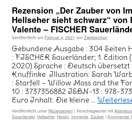
Rezension „Der Zauber von Im
Hellseher sieht schwarz“ von
Valente – FISCHER Sauerländ
Veröffentlicht am
Februar 4, 2021
von
Zwiebelchen
Gebundene Ausgabe : 304 Seiten 
: FISCHER Sauerländer; 1. Edition
2020) Sprache : Deutsch übersetzt
Knuffinke Illustration: Sarah Warbu
: Starfell – Willow Moss and the F
10 : 3737356882 ISBN-13 : 978-37
Euro Inhalt: Die kleine …
Weiterle
Veröffentlicht unter
Rezensionen
|
Verschlagwortet mit
Abenteue
Sauerländer
,
Hellseher
,
Hexen
,
Immerda
,
Zauber
|
Kommentar h