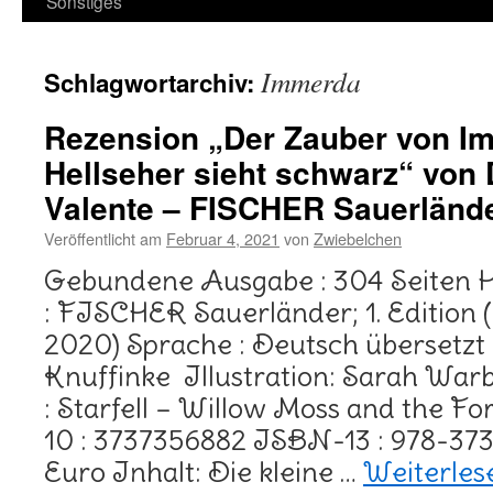
Sonstiges
Immerda
Schlagwortarchiv:
Rezension „Der Zauber von Im
Hellseher sieht schwarz“ von
Valente – FISCHER Sauerländ
Veröffentlicht am
Februar 4, 2021
von
Zwiebelchen
Gebundene Ausgabe : 304 Seiten 
: FISCHER Sauerländer; 1. Edition
2020) Sprache : Deutsch übersetzt
Knuffinke Illustration: Sarah Warbu
: Starfell – Willow Moss and the F
10 : 3737356882 ISBN-13 : 978-37
Euro Inhalt: Die kleine …
Weiterle