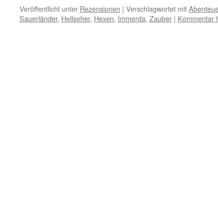
Veröffentlicht unter
Rezensionen
|
Verschlagwortet mit
Abenteue
Sauerländer
,
Hellseher
,
Hexen
,
Immerda
,
Zauber
|
Kommentar h