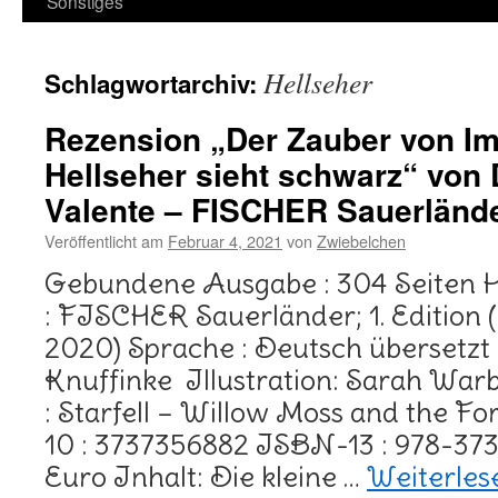
Sonstiges
Hellseher
Schlagwortarchiv:
Rezension „Der Zauber von Im
Hellseher sieht schwarz“ von
Valente – FISCHER Sauerländ
Veröffentlicht am
Februar 4, 2021
von
Zwiebelchen
Gebundene Ausgabe : 304 Seiten 
: FISCHER Sauerländer; 1. Edition
2020) Sprache : Deutsch übersetzt
Knuffinke Illustration: Sarah Warbu
: Starfell – Willow Moss and the F
10 : 3737356882 ISBN-13 : 978-37
Euro Inhalt: Die kleine …
Weiterle