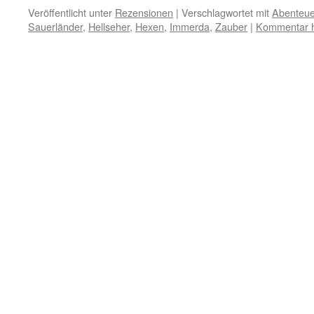
Veröffentlicht unter
Rezensionen
|
Verschlagwortet mit
Abenteue
Sauerländer
,
Hellseher
,
Hexen
,
Immerda
,
Zauber
|
Kommentar h