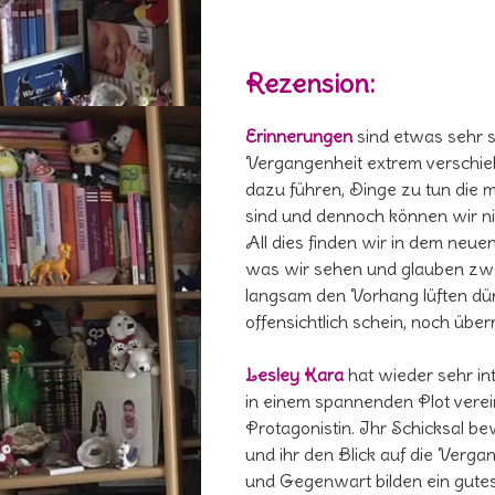
Rezension:
Erinnerungen
sind etwas sehr s
Vergangenheit extrem verschieb
dazu führen, Dinge zu tun die 
sind und dennoch können wir ni
All dies finden wir in dem neue
was wir sehen und glauben zweif
langsam den Vorhang lüften dü
offensichtlich schein, noch übe
Lesley Kara
hat wieder sehr in
in einem spannenden Plot vere
Protagonistin. Ihr Schicksal be
und ihr den Blick auf die Verg
und Gegenwart bilden ein gutes