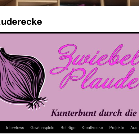
auderecke
Interviews
Gewinnspiele
Beiträge
Kreativecke
Projekte
Aus 