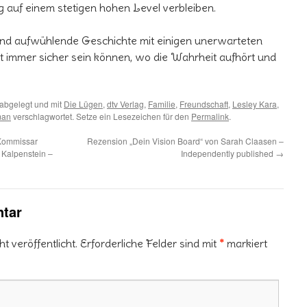
 auf einem stetigen hohen Level verbleiben.
 und aufwühlende Geschichte mit einigen unerwarteten
 immer sicher sein können, wo die Wahrheit aufhört und
abgelegt und mit
Die Lügen
,
dtv Verlag
,
Familie
,
Freundschaft
,
Lesley Kara
,
man
verschlagwortet. Setze ein Lesezeichen für den
Permalink
.
(Kommissar
Rezension „Dein Vision Board“ von Sarah Claasen –
h Kalpenstein –
Independently published
→
tar
 veröffentlicht.
Erforderliche Felder sind mit
*
markiert