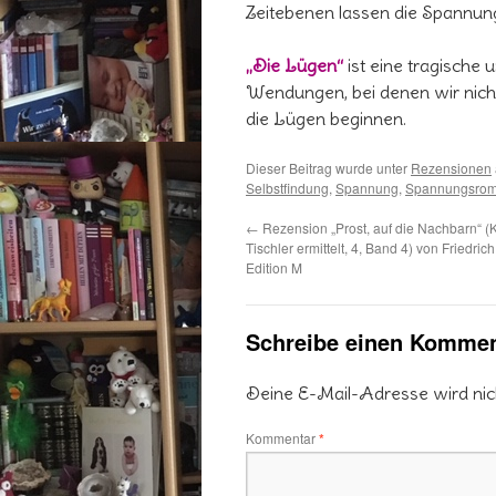
Zeitebenen lassen die Spannung
„Die Lügen“
ist eine tragische
Wendungen, bei denen wir nicht
die Lügen beginnen.
Dieser Beitrag wurde unter
Rezensionen
Selbstfindung
,
Spannung
,
Spannungsro
←
Rezension „Prost, auf die Nachbarn“ 
Tischler ermittelt, 4, Band 4) von Friedric
Edition M
Schreibe einen Kommen
Deine E-Mail-Adresse wird nicht
Kommentar
*