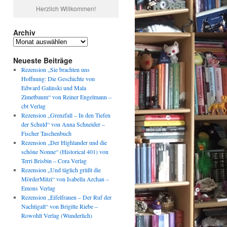
Herzlich Willkommen!
Archiv
Archiv
Neueste Beiträge
Rezension „Sie brachten uns
Hoffnung: Die Geschichte von
Edward Galinski und Mala
Zimetbaum“ von Reiner Engelmann –
cbt Verlag
Rezension „Grenzfall – In den Tiefen
der Schuld“ von Anna Schneider –
Fischer Taschenbuch
Rezension „Der Highlander und die
schöne Nonne“ (Historical 401) von
Terri Brisbin – Cora Verlag
Rezension „Und täglich grüßt die
MörderMitzi“ von Isabella Archan –
Emons Verlag
Rezension „Eifelfrauen – Der Ruf der
Nachtigall“ von Brigitte Riebe –
Rowohlt Verlag (Wunderlich)