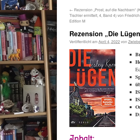
←
Rezension „Prost, auf die Nachbarn“ 
Tischler ermittelt, 4, Band 4) von Friedric
Edition M
Rezension „Die Lügen“
Veröffentlicht am
April 4, 2022
von
Zwieb
Ed
üb
D
Inhalt: