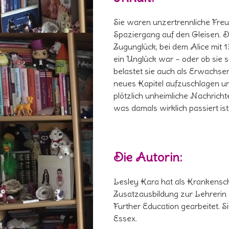
Sie waren unzertrennliche Freu
Spaziergang auf den Gleisen. Do
Zugunglück, bei dem Alice mit 13
ein Unglück war – oder ob sie s
belastet sie auch als Erwachsene
neues Kapitel aufzuschlagen u
plötzlich unheimliche Nachrich
was damals wirklich passiert ist
Die Autorin:
Lesley Kara hat als Krankenschw
Zusatzausbildung zur Lehrerin
Further Education gearbeitet. Si
Essex.