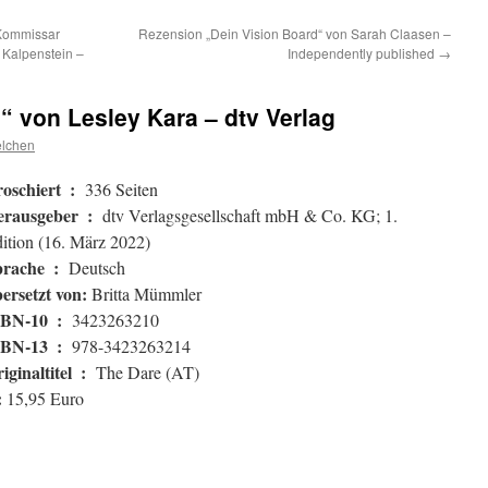
(Kommissar
Rezension „Dein Vision Board“ von Sarah Claasen –
h Kalpenstein –
Independently published
→
 von Lesley Kara – dtv Verlag
elchen
Broschiert ‏ : ‎
336 Seiten
Herausgeber ‏ : ‎
dtv Verlagsgesellschaft mbH & Co. KG; 1.
ition (16. März 2022)
Sprache ‏ : ‎
Deutsch
ersetzt von:
Britta Mümmler
ISBN-10 ‏ : ‎
3423263210
ISBN-13 ‏ : ‎
978-3423263214
Originaltitel ‏ : ‎
The Dare (AT)
:
15,95 Euro