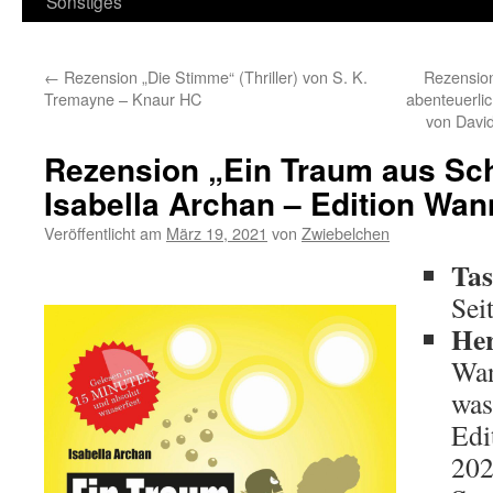
Sonstiges
←
Rezension „Die Stimme“ (Thriller) von S. K.
Rezensio
Tremayne – Knaur HC
abenteuerlic
von Davi
Rezension „Ein Traum aus S
Isabella Archan – Edition Wa
Veröffentlicht am
März 19, 2021
von
Zwiebelchen
Tas
Sei
Her
Wan
was
Edi
202