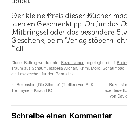
dabei.
Der kleine Preis dieser Bücher mac
idealen Geschenktipp. Ob für das Os
Mitbringsel oder das besondere Et
Geschenk, beim Verlag stöbern lohn
Fall.
Dieser Beitrag wurde unter
Rezensionen
abgelegt und mit
Bade
Traum aus Schaum
,
Isabella Archan
,
Krimi
,
Mord
,
Schaumbad
,
ein Lesezeichen für den
Permalink
.
←
Rezension „Die Stimme“ (Thriller) von S. K.
Rezensio
Tremayne – Knaur HC
abenteuerlic
von Davi
Schreibe einen Kommentar