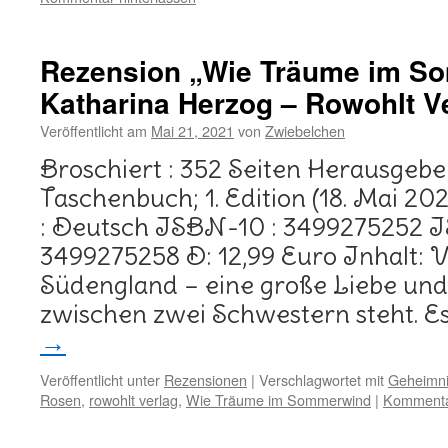
Rezension „Wie Träume im S
Katharina Herzog – Rowohlt V
Veröffentlicht am
Mai 21, 2021
von
Zwiebelchen
Broschiert : 352 Seiten Herausgebe
Taschenbuch; 1. Edition (18. Mai 20
: Deutsch ISBN-10 : 3499275252 I
3499275258 D: 12,99 Euro Inhalt: 
Südengland – eine große Liebe und
zwischen zwei Schwestern steht. Es
→
Veröffentlicht unter
Rezensionen
|
Verschlagwortet mit
Geheimn
Rosen
,
rowohlt verlag
,
Wie Träume im Sommerwind
|
Kommentar