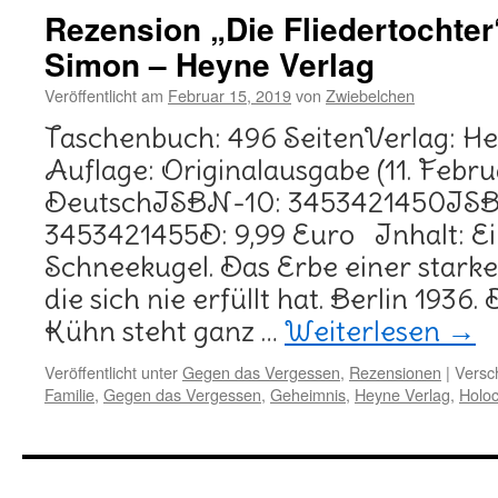
Rezension „Die Fliedertochter
Simon – Heyne Verlag
Veröffentlicht am
Februar 15, 2019
von
Zwiebelchen
Taschenbuch: 496 SeitenVerlag: He
Auflage: Originalausgabe (11. Febr
DeutschISBN-10: 3453421450ISB
3453421455D: 9,99 Euro Inhalt: Ei
Schneekugel. Das Erbe einer starke
die sich nie erfüllt hat. Berlin 1936
Kühn steht ganz …
Weiterlesen
→
Veröffentlicht unter
Gegen das Vergessen
,
Rezensionen
|
Versc
Familie
,
Gegen das Vergessen
,
Geheimnis
,
Heyne Verlag
,
Holoc