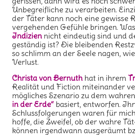
gerissen, dann wird es noch schwer
Unbegreifliche zu verarbeiten. Einz
der Täter kann noch eine gewisse R
vergehenden Gefühle bringen. Was
Indizien
nicht eindeutig sind und d
geständig ist? Die bleibenden Rest
so schlimm an der Seele nagen, wie
Verlust.
Christa von Bernuth
hat in ihrem
T
Realität und Fiction miteinander v
mögliches Szenario zu dem wahren
in der Erde“
basiert, entworfen. Ih
Schlussfolgerungen waren für mich 
hoffe, die Zweifel, ob der wahre Tät
können irgendwann ausgeräumt bzw