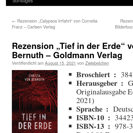
Sonstiges
←
Rezension „Calypsos Irrfahrt“ von Cornelia
Rezens
Franz – Carlsen Verlag
Bilderbu
Rezension „Tief in der Erde“ 
Bernuth – Goldmann Verlag
Veröffentlicht am
August 15, 2021
von
Zwiebelchen
Broschiert ‏ : ‎
384
Herausgeber ‏ : ‎
G
Originalausgabe E
2021)
Sprache ‏ : ‎
Deuts
ISBN-10 ‏ : ‎
3442
ISBN-13 ‏ : ‎
978-