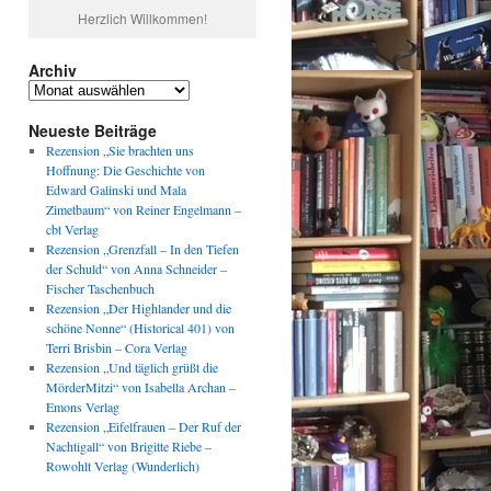
Herzlich Willkommen!
Archiv
Archiv
Neueste Beiträge
Rezension „Sie brachten uns
Hoffnung: Die Geschichte von
Edward Galinski und Mala
Zimetbaum“ von Reiner Engelmann –
cbt Verlag
Rezension „Grenzfall – In den Tiefen
der Schuld“ von Anna Schneider –
Fischer Taschenbuch
Rezension „Der Highlander und die
schöne Nonne“ (Historical 401) von
Terri Brisbin – Cora Verlag
Rezension „Und täglich grüßt die
MörderMitzi“ von Isabella Archan –
Emons Verlag
Rezension „Eifelfrauen – Der Ruf der
Nachtigall“ von Brigitte Riebe –
Rowohlt Verlag (Wunderlich)