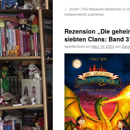
←
„Violet“ (The Wayward Gentlemen 2) vo
Independently published
Rezension „Die gehei
siebten Clans: Band 
Veröffentlicht am
März 19, 2020
von
Zwie