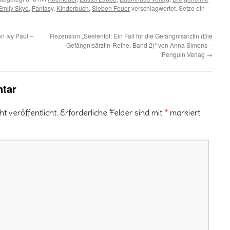
Emily Skye
,
Fantasy
,
Kinderbuch
,
Sieben Feuer
verschlagwortet. Setze ein
n Ivy Paul –
Rezension „Seelentot: Ein Fall für die Gefängnisärztin (Die
Gefängnisärztin-Reihe, Band 2)“ von Anna Simons –
Penguin Verlag
→
tar
 veröffentlicht.
Erforderliche Felder sind mit
*
markiert