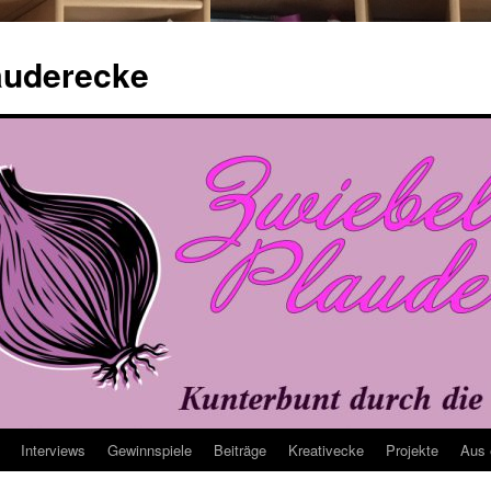
auderecke
Interviews
Gewinnspiele
Beiträge
Kreativecke
Projekte
Aus 