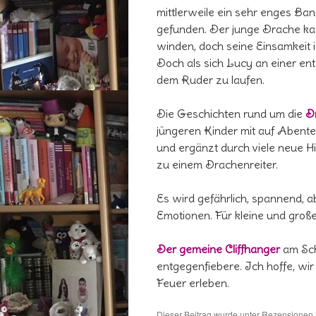
mittlerweile ein sehr enges Ba
gefunden. Der junge Drache ka
winden, doch seine Einsamkeit 
Doch als sich Lucy an einer en
dem Ruder zu laufen.
Die Geschichten rund um die
Dr
jüngeren Kinder mit auf Abente
und ergänzt durch viele neue H
zu einem Drachenreiter.
Es wird gefährlich, spannend, a
Emotionen. Für kleine und groß
Der gemeine Cliffhanger
am Sch
entgegenfiebere. Ich hoffe, wi
Feuer erleben.
Dieser Beitrag wurde unter
Rezensionen