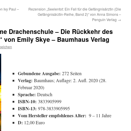
n Ivy Paul –
Rezension „Seelentot: Ein Fall für die Gefängnisärztin (Die
Gefängnisärztin-Reihe, Band 2)“ von Anna Simons –
Penguin Verlag
→
me Drachenschule – Die Rückkehr des
3“ von Emily Skye – Baumhaus Verlag
belchen
Gebundene Ausgabe:
272 Seiten
Verlag:
Baumhaus; Auflage: 2. Aufl. 2020 (28.
Februar 2020)
Sprache:
Deutsch
ISBN-10:
3833905999
ISBN-13:
978-3833905995
Vom Hersteller empfohlenes Alter:
9 – 11 Jahre
D:
12,00 Euro