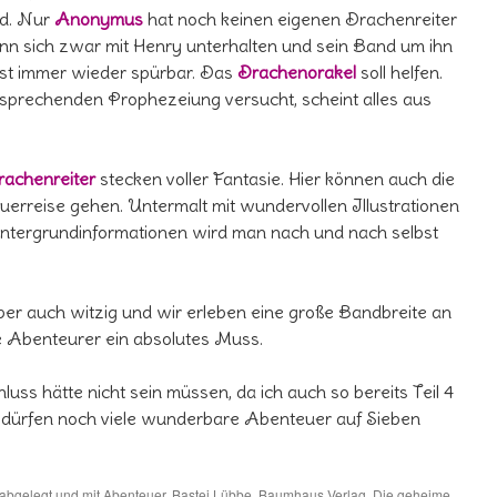
nd. Nur
Anonymus
hat noch keinen eigenen Drachenreiter
nn sich zwar mit Henry unterhalten und sein Band um ihn
ist immer wieder spürbar. Das
Drachenorakel
soll helfen.
tsprechenden Prophezeiung versucht, scheint alles aus
achenreiter
stecken voller Fantasie. Hier können auch die
uerreise gehen. Untermalt mit wundervollen Illustrationen
intergrundinformationen wird man nach und nach selbst
ber auch witzig und wir erleben eine große Bandbreite an
e Abenteurer ein absolutes Muss.
luss hätte nicht sein müssen, da ich auch so bereits Teil 4
r dürfen noch viele wunderbare Abenteuer auf Sieben
abgelegt und mit
Abenteuer
,
Bastei Lübbe
,
Baumhaus Verlag
,
Die geheime