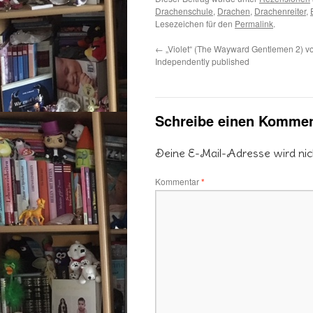
Drachenschule
,
Drachen
,
Drachenreiter
,
Lesezeichen für den
Permalink
.
←
„Violet“ (The Wayward Gentlemen 2) vo
Independently published
Schreibe einen Kommen
Deine E-Mail-Adresse wird nicht
Kommentar
*