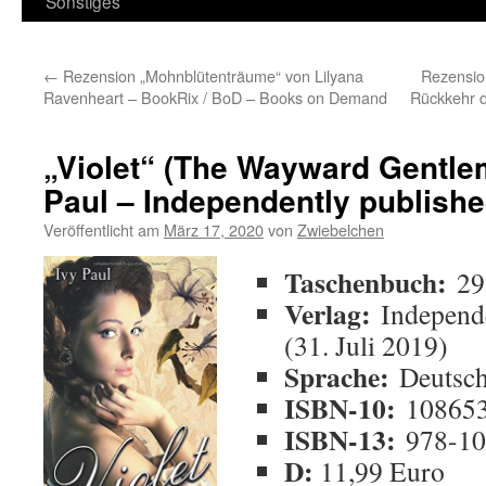
Sonstiges
←
Rezension „Mohnblütenträume“ von Lilyana
Rezensio
Ravenheart – BookRix / BoD – Books on Demand
Rückkehr d
„Violet“ (The Wayward Gentle
Paul – Independently publish
Veröffentlicht am
März 17, 2020
von
Zwiebelchen
Taschenbuch:
292
Verlag:
Independe
(31. Juli 2019)
Sprache:
Deutsc
ISBN-10:
10865
ISBN-13:
978-10
D:
11,99 Euro