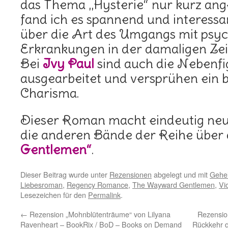
das Thema „Hysterie“ nur kurz ang
fand ich es spannend und interessa
über die Art des Umgangs mit psy
Erkrankungen in der damaligen Zeit
Bei
Ivy Paul
sind auch die Nebenfig
ausgearbeitet und versprühen ein 
Charisma.
Dieser Roman macht eindeutig neug
die anderen Bände der Reihe über
Gentlemen“
.
Dieser Beitrag wurde unter
Rezensionen
abgelegt und mit
Gehe
Liebesroman
,
Regency Romance
,
The Wayward Gentlemen
,
Vio
Lesezeichen für den
Permalink
.
←
Rezension „Mohnblütenträume“ von Lilyana
Rezensio
Ravenheart – BookRix / BoD – Books on Demand
Rückkehr d