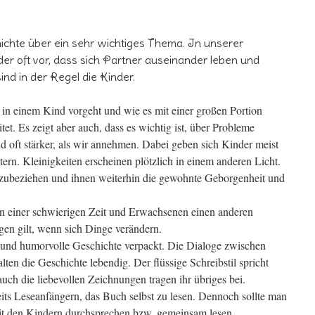
hichte über ein sehr wichtiges Thema. In unserer
ider oft vor, dass sich Partner auseinander leben und
nd in der Regel die Kinder.
 in einem Kind vorgeht und wie es mit einer großen Portion
et. Es zeigt aber auch, dass es wichtig ist, über Probleme
d oft stärker, als wir annehmen. Dabei geben sich Kinder meist
tern. Kleinigkeiten erscheinen plötzlich in einem anderen Licht.
inzubeziehen und ihnen weiterhin die gewohnte Geborgenheit und
n einer schwierigen Zeit und Erwachsenen einen anderen
gen gilt, wenn sich Dinge verändern.
 und humorvolle Geschichte verpackt. Die Dialoge zwischen
ten die Geschichte lebendig. Der flüssige Schreibstil spricht
auch die liebevollen Zeichnungen tragen ihr übriges bei.
eits Leseanfängern, das Buch selbst zu lesen. Dennoch sollte man
t den Kindern durchsprechen bzw. gemeinsam lesen.