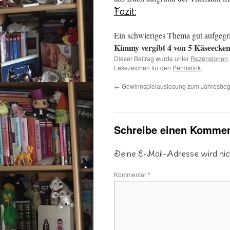
Fazit:
Ein schwieriges Thema gut aufgegrif
Kimmy vergibt 4 von 5 Käseecke
Dieser Beitrag wurde unter
Rezensionen
Lesezeichen für den
Permalink
.
←
Gewinnspielauslosung zum Jahresbeg
Schreibe einen Kommen
Deine E-Mail-Adresse wird nicht
Kommentar
*