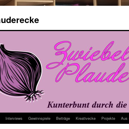
auderecke
Interviews
Gewinnspiele
Beiträge
Kreativecke
Projekte
Aus 