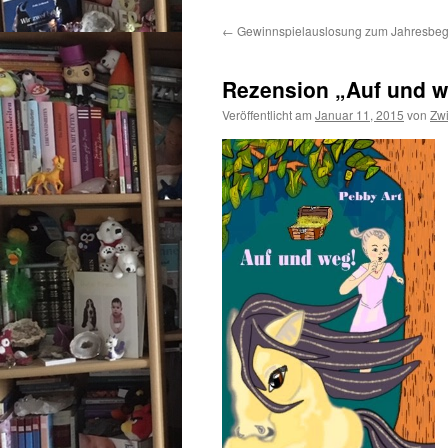
←
Gewinnspielauslosung zum Jahresbeg
Rezension „Auf und w
Veröffentlicht am
Januar 11, 2015
von
Zw