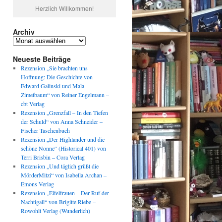
Herzlich Willkommen!
Archiv
Archiv
Neueste Beiträge
Rezension „Sie brachten uns
Hoffnung: Die Geschichte von
Edward Galinski und Mala
Zimetbaum“ von Reiner Engelmann –
cbt Verlag
Rezension „Grenzfall – In den Tiefen
der Schuld“ von Anna Schneider –
Fischer Taschenbuch
Rezension „Der Highlander und die
schöne Nonne“ (Historical 401) von
Terri Brisbin – Cora Verlag
Rezension „Und täglich grüßt die
MörderMitzi“ von Isabella Archan –
Emons Verlag
Rezension „Eifelfrauen – Der Ruf der
Nachtigall“ von Brigitte Riebe –
Rowohlt Verlag (Wunderlich)