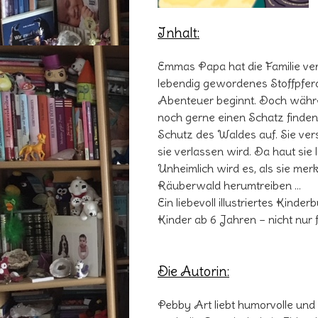
Inhalt:
Emmas Papa hat die Familie ve
lebendig gewordenes Stoffpfer
Abenteuer beginnt. Doch währe
noch gerne einen Schatz find
Schutz des Waldes auf. Sie vers
sie verlassen wird. Da haut sie l
Unheimlich wird es, als sie merke
Räuberwald herumtreiben …
Ein liebevoll illustriertes Kind
Kinder ab 6 Jahren – nicht nur
Die Autorin:
Pebby Art liebt humorvolle und