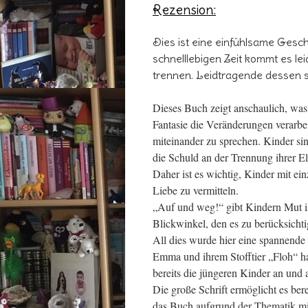
Rezension:
Dies ist eine einfühlsame Gesc
schnelllebigen Zeit kommt es le
trennen. Leidtragende dessen si
Dieses Buch zeigt anschaulich, was
Fantasie die Veränderungen verarbeit
miteinander zu sprechen. Kinder sin
die Schuld an der Trennung ihrer El
Daher ist es wichtig, Kinder mit e
Liebe zu vermitteln.
„Auf und weg!“ gibt Kindern Mut i
Blickwinkel, den es zu berücksichti
All dies wurde hier eine spannende
Emma und ihrem Stofftier „Floh“ hal
bereits die jüngeren Kinder an und 
Die große Schrift ermöglicht es ber
das Buch aufgrund der Thematik mi