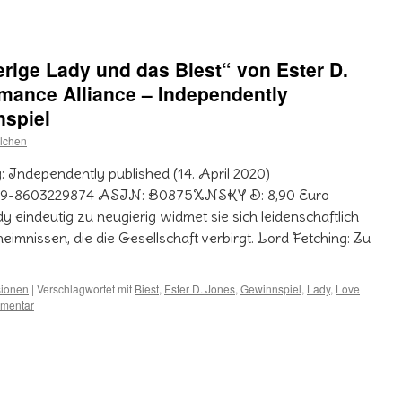
rige Lady und das Biest“ von Ester D.
mance Alliance – Independently
nspiel
lchen
: Independently published (14. April 2020)
979-8603229874 ASIN: B0875XNSKY D: 8,90 Euro
dy eindeutig zu neugierig widmet sie sich leidenschaftlich
mnissen, die die Gesellschaft verbirgt. Lord Fetching: Zu
ionen
|
Verschlagwortet mit
Biest
,
Ester D. Jones
,
Gewinnspiel
,
Lady
,
Love
mentar