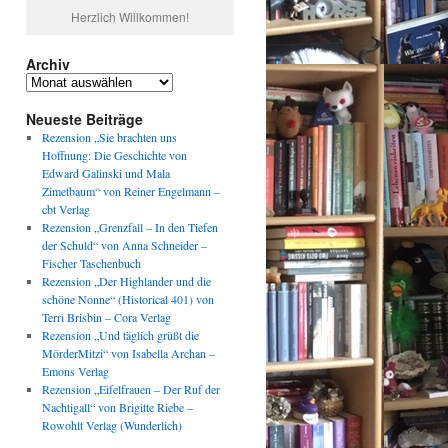
Herzlich Willkommen!
Archiv
Archiv
Neueste Beiträge
Rezension „Sie brachten uns
Hoffnung: Die Geschichte von
Edward Galinski und Mala
Zimetbaum“ von Reiner Engelmann –
cbt Verlag
Rezension „Grenzfall – In den Tiefen
der Schuld“ von Anna Schneider –
Fischer Taschenbuch
Rezension „Der Highlander und die
schöne Nonne“ (Historical 401) von
Terri Brisbin – Cora Verlag
Rezension „Und täglich grüßt die
MörderMitzi“ von Isabella Archan –
Emons Verlag
Rezension „Eifelfrauen – Der Ruf der
Nachtigall“ von Brigitte Riebe –
Rowohlt Verlag (Wunderlich)