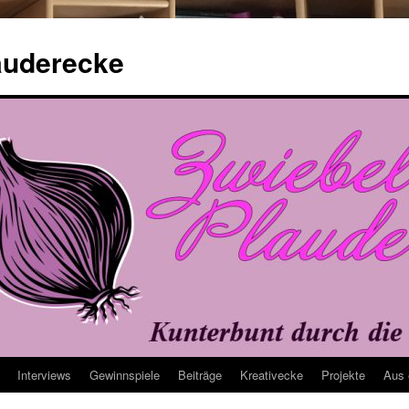
auderecke
Interviews
Gewinnspiele
Beiträge
Kreativecke
Projekte
Aus 