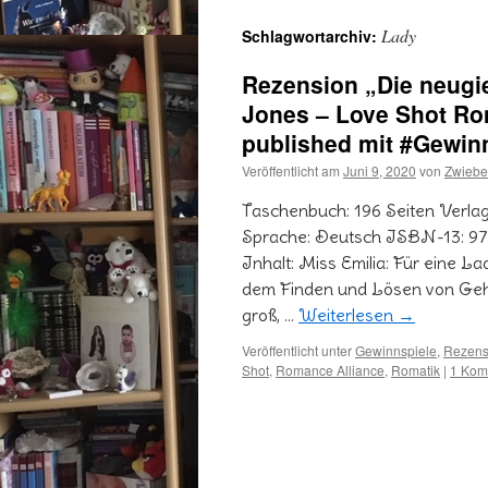
Lady
Schlagwortarchiv:
Rezension „Die neugie
Jones – Love Shot Ro
published mit #Gewin
Veröffentlicht am
Juni 9, 2020
von
Zwiebe
Taschenbuch: 196 Seiten Verlag
Sprache: Deutsch ISBN-13: 
Inhalt: Miss Emilia: Für eine La
dem Finden und Lösen von Gehei
groß, …
Weiterlesen
→
Veröffentlicht unter
Gewinnspiele
,
Rezens
Shot
,
Romance Alliance
,
Romatik
|
1 Kom