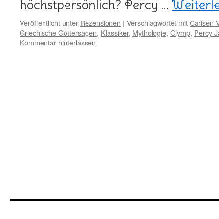
höchstpersönlich? Percy …
Weiterl
Veröffentlicht unter
Rezensionen
|
Verschlagwortet mit
Carlsen 
Griechische Göttersagen
,
Klassiker
,
Mythologie
,
Olymp
,
Percy J
Kommentar hinterlassen