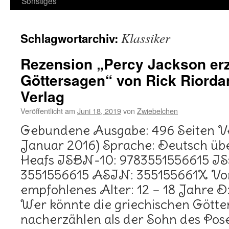
Sonstiges
Klassiker
Schlagwortarchiv:
Rezension „Percy Jackson erz
Göttersagen“ von Rick Riorda
Verlag
Veröffentlicht am
Juni 18, 2019
von
Zwiebelchen
Gebundene Ausgabe: 496 Seiten Ver
Januar 2016) Sprache: Deutsch übe
Heafs ISBN-10: 9783551556615 IS
3551556615 ASIN: 355155661X Vom
empfohlenes Alter: 12 – 18 Jahre D:
Wer könnte die griechischen Götte
nacherzählen als der Sohn des Pos