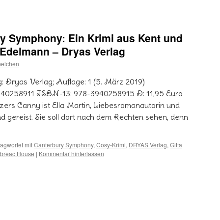
y Symphony: Ein Krimi aus Kent und
 Edelmann – Dryas Verlag
belchen
: Dryas Verlag; Auflage: 1 (5. März 2019)
940258911 ISBN-13: 978-3940258915 D: 11,95 Euro
tzers Canny ist Ella Martin, Liebesromanautorin und
d gereist. Sie soll dort nach dem Rechten sehen, denn
agwortet mit
Canterbury Symphony
,
Cosy-Krimi
,
DRYAS Verlag
,
Gitta
ybreac House
|
Kommentar hinterlassen