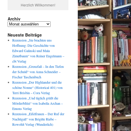
Herzlich Willkommen!
Archiv
Archiv
Neueste Beiträge
Rezension „Sie brachten uns
Hoffnung: Die Geschichte von
Edward Galinski und Mala
Zimetbaum“ von Reiner Engelmann –
cbt Verlag
Rezension „Grenzfall – In den Tiefen
der Schuld“ von Anna Schneider –
Fischer Taschenbuch
Rezension „Der Highlander und die
schöne Nonne“ (Historical 401) von
Terri Brisbin – Cora Verlag
Rezension „Und täglich grüßt die
MörderMitzi“ von Isabella Archan –
Emons Verlag
Rezension „Eifelfrauen – Der Ruf der
Nachtigall“ von Brigitte Riebe –
Rowohlt Verlag (Wunderlich)