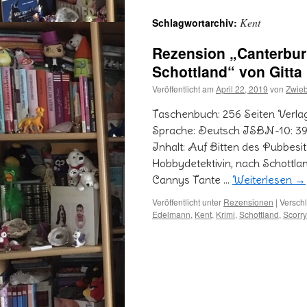
Kent
Schlagwortarchiv:
Rezension „Canterbur
Schottland“ von Gitta
Veröffentlicht am
April 22, 2019
von
Zwie
Taschenbuch: 256 Seiten Verlag
Sprache: Deutsch ISBN-10: 3
Inhalt: Auf Bitten des Pubbesi
Hobbydetektivin, nach Schottlan
Cannys Tante …
Weiterlesen
→
Veröffentlicht unter
Rezensionen
|
Verschl
Edelmann
,
Kent
,
Krimi
,
Schottland
,
Scorr