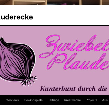
auderecke
Interviews
Gewinnspiele
Beiträge
Kreativecke
Projekte
Aus 