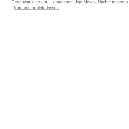
Gegenwartsliteratur
,
Haimädchen
,
Jojo Moyes
,
Nächte in denen 
|
Kommentar hinterlassen