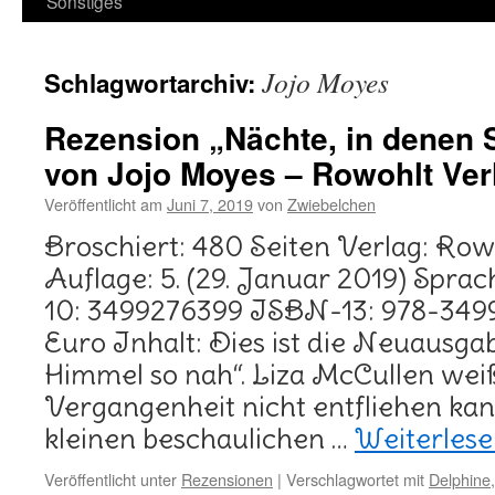
Sonstiges
Jojo Moyes
Schlagwortarchiv:
Rezension „Nächte, in denen 
von Jojo Moyes – Rowohlt Ver
Veröffentlicht am
Juni 7, 2019
von
Zwiebelchen
Broschiert: 480 Seiten Verlag: Ro
Auflage: 5. (29. Januar 2019) Spr
10: 3499276399 ISBN-13: 978-3499
Euro Inhalt: Dies ist die Neuausg
Himmel so nah“. Liza McCullen weiß,
Vergangenheit nicht entfliehen ka
kleinen beschaulichen …
Weiterles
Veröffentlicht unter
Rezensionen
|
Verschlagwortet mit
Delphine