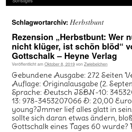
Sonstiges
Herbstbunt
Schlagwortarchiv:
Rezension „Herbstbunt: Wer nu
nicht klüger, ist schön blöd“
Gottschalk – Heyne Verlag
Veröffentlicht am
Oktober 8, 2019
von
Zwiebelchen
Gebundene Ausgabe: 272 Seiten Ve
Auflage: Originalausgabe (2. Septe
Sprache: Deutsch ISBN-10: 3453
13: 978-3453207066 D: 20,00 Euro 
young?Immer lief alles glatt in s
sollte sich daran etwas ändern, bl
Gottschalk eines Tages 60 wurde?