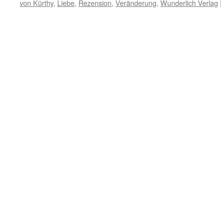
von Kürthy
,
Liebe
,
Rezension
,
Veränderung
,
Wunderlich Verlag