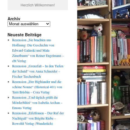
Herzlich Willkommen!
Archiv
Archiv
Neueste Beiträge
Rezension „Sie brachten uns
Hoffnung: Die Geschichte von
Edward Galinski und Mala
Zimetbaum“ von Reiner Engelmann –
cbt Verlag
Rezension „Grenzfall – In den Tiefen
der Schuld“ von Anna Schneider –
Fischer Taschenbuch
Rezension „Der Highlander und die
schöne Nonne“ (Historical 401) von
Terri Brisbin – Cora Verlag
Rezension „Und täglich grüßt die
MörderMitzi“ von Isabella Archan –
Emons Verlag
Rezension „Eifelfrauen – Der Ruf der
Nachtigall“ von Brigitte Riebe –
Rowohlt Verlag (Wunderlich)