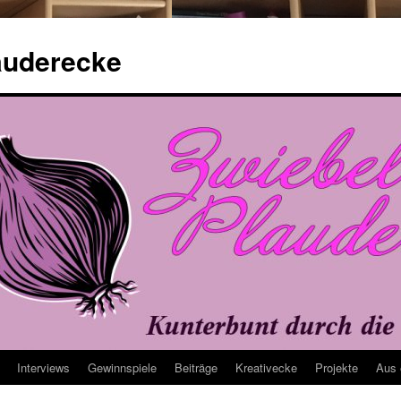
auderecke
Interviews
Gewinnspiele
Beiträge
Kreativecke
Projekte
Aus 