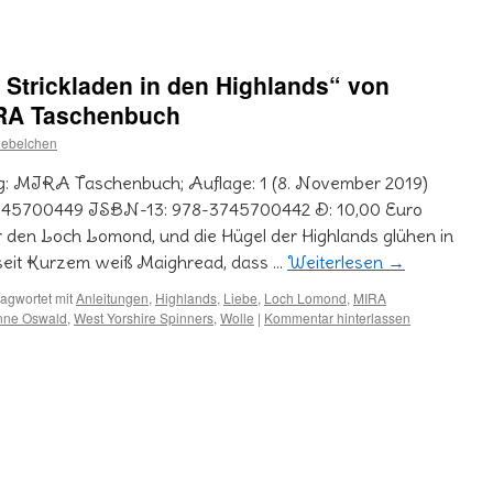
 Strickladen in den Highlands“ von
RA Taschenbuch
iebelchen
g: MIRA Taschenbuch; Auflage: 1 (8. November 2019)
745700449 ISBN-13: 978-3745700442 D: 10,00 Euro
r den Loch Lomond, und die Hügel der Highlands glühen in
 seit Kurzem weiß Maighread, dass …
Weiterlesen
→
agwortet mit
Anleitungen
,
Highlands
,
Liebe
,
Loch Lomond
,
MIRA
nne Oswald
,
West Yorshire Spinners
,
Wolle
|
Kommentar hinterlassen