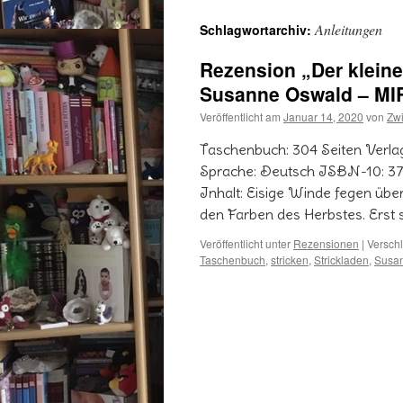
Anleitungen
Schlagwortarchiv:
Rezension „Der kleine
Susanne Oswald – MI
Veröffentlicht am
Januar 14, 2020
von
Zw
Taschenbuch: 304 Seiten Verla
Sprache: Deutsch ISBN-10: 3
Inhalt: Eisige Winde fegen übe
den Farben des Herbstes. Erst
Veröffentlicht unter
Rezensionen
|
Verschl
Taschenbuch
,
stricken
,
Strickladen
,
Susa