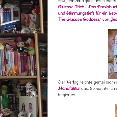
Frühjahrsmüdigkeit uns nieders
Glukose-Trick – Das Praxisbu
und Stimmungstiefs für ein Leb
The Glucose Goddess“ von Je
Der Verlag reichte gemeinsam 
Manufaktur
aus. So konnte ich 
beginnen.