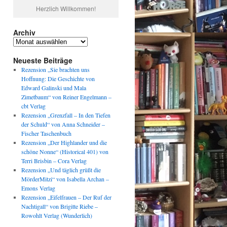
Herzlich Willkommen!
Archiv
Archiv
Neueste Beiträge
Rezension „Sie brachten uns
Hoffnung: Die Geschichte von
Edward Galinski und Mala
Zimetbaum“ von Reiner Engelmann –
cbt Verlag
Rezension „Grenzfall – In den Tiefen
der Schuld“ von Anna Schneider –
Fischer Taschenbuch
Rezension „Der Highlander und die
schöne Nonne“ (Historical 401) von
Terri Brisbin – Cora Verlag
Rezension „Und täglich grüßt die
MörderMitzi“ von Isabella Archan –
Emons Verlag
Rezension „Eifelfrauen – Der Ruf der
Nachtigall“ von Brigitte Riebe –
Rowohlt Verlag (Wunderlich)