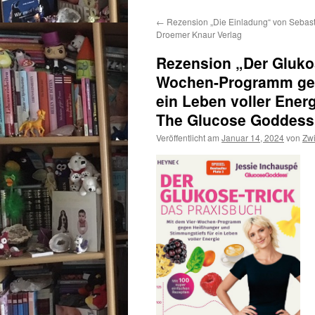
←
Rezension „Die Einladung“ von Sebast
Droemer Knaur Verlag
Rezension „Der Glukos
Wochen-Programm geg
ein Leben voller Ener
The Glucose Goddess“
Veröffentlicht am
Januar 14, 2024
von
Zw