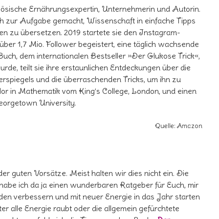
zösische Ernährungsexpertin, Unternehmerin und Autorin.
ich zur Aufgabe gemacht, Wissenschaft in einfache Tipps
n zu übersetzen. 2019 startete sie den Instagram-
 über 1,7 Mio. Follower begeistert, eine täglich wachsende
uch, dem internationalen Bestseller »Der Glukose Trick«,
rde, teilt sie ihre erstaunlichen Entdeckungen über die
erspiegels und die überraschenden Tricks, um ihn zu
elor in Mathematik vom King’s College, London, und einen
eorgetown University.
Quelle: Amazon
er guten Vorsätze. Meist halten wir dies nicht ein. Die
ht habe ich da ja einen wunderbaren Ratgeber für Euch, mir
nden verbessern und mit neuer Energie in das Jahr starten
er alle Energie raubt oder die allgemein gefürchtete