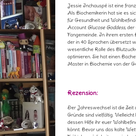
Jessie Inchauspé ist eine fran
Als Biochemikerin hat sie es s
für Gesundheit und Wohlbefinde
Account
Glucose Goddess
, der
Fangemeinde. In ihrem ersten B
der in 40 Sprachen übersetzt wu
wesentliche Rolle des Blutzuck
optimieren. Sie hat einen Bach
Master in Biochemie von der G
Rezension:
Der Jahreswechsel ist die Zeit d
Gründe sind vielfältig. Vielleic
dessen Hilfe ihr euer Wohlbefi
könnt. Bevor uns das kalte Wett