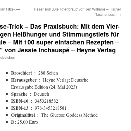
ian Fitzek —
Rezension „Die Totenbraut“ von Jen Williams – Fischer
Taschenbuch
→
e-Trick – Das Praxisbuch: Mit dem Vier-
en Heißhunger und Stimmungstiefs für
gie – Mit 100 super einfachen Rezepten –
 von Jessie Inchauspé – Heyne Verlag
iebelchen
Broschiert ‏ : ‎
288 Seiten
Herausgeber ‏ : ‎
Heyne Verlag; Deutsche
Erstausgabe Edition (24. Mai 2023)
Sprache ‏ : ‎
Deutsch
ISBN-10 ‏ : ‎
3453218582
ISBN-13 ‏ : ‎
978-3453218581
Originaltitel ‏ : ‎
The Glucose Goddess Method
D:
25,00 Euro