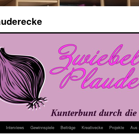
auderecke
Interviews
Gewinnspiele
Beiträge
Kreativecke
Projekte
Aus 