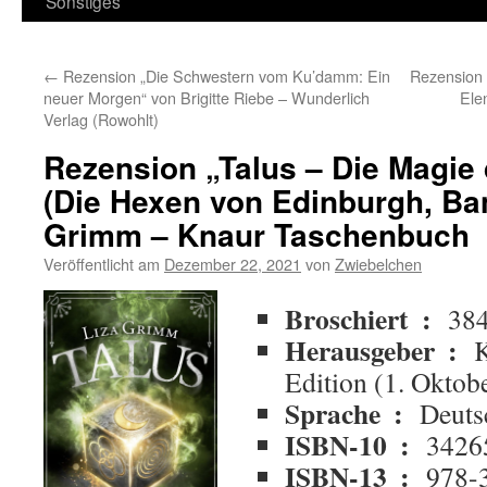
Sonstiges
←
Rezension „Die Schwestern vom Ku’damm: Ein
Rezension 
neuer Morgen“ von Brigitte Riebe – Wunderlich
Ele
Verlag (Rowohlt)
Rezension „Talus – Die Magie
(Die Hexen von Edinburgh, Ban
Grimm – Knaur Taschenbuch
Veröffentlicht am
Dezember 22, 2021
von
Zwiebelchen
Broschiert ‏ : ‎
384
Herausgeber ‏ : ‎
K
Edition (1. Oktob
Sprache ‏ : ‎
Deuts
ISBN-10 ‏ : ‎
3426
ISBN-13 ‏ : ‎
978-