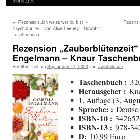
Sonstiges
←
Rezension „Ich weiss wer du bist“ –
Rezensi
Psychothriller – von Alice Feeney – Rowohlt
Taschenbuch
Rezension „Zauberblütenzeit“ 
Engelmann – Knaur Taschenb
Veröffentlicht am
September 17, 2020
von
Zwiebelchen
Taschenbuch :
32
Herausgeber :
Kn
1. Auflage (3. Aug
Sprache: :
Deutsc
ISBN-10 :
342652
ISBN-13 :
978-34
D:
10,99 Euro