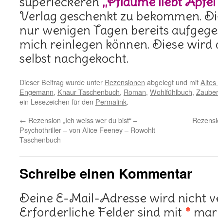
superleckeren
„Pflaume liebt Apfe
Verlag geschenkt zu bekommen. Di
nur wenigen Tagen bereits aufgege
mich reinlegen können. Diese wird 
selbst nachgekocht.
Dieser Beitrag wurde unter
Rezensionen
abgelegt und mit
Altes
Engemann
,
Knaur Taschenbuch
,
Roman
,
Wohlfühlbuch
,
Zauber
ein Lesezeichen für den
Permalink
.
←
Rezension „Ich weiss wer du bist“ –
Rezensi
Psychothriller – von Alice Feeney – Rowohlt
Taschenbuch
Schreibe einen Kommentar
Deine E-Mail-Adresse wird nicht ve
Erforderliche Felder sind mit
*
mark