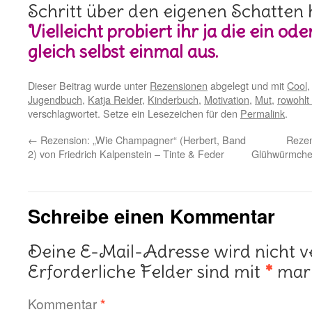
Schritt über den eigenen Schatten
Vielleicht probiert ihr ja die ein o
gleich selbst einmal aus.
Dieser Beitrag wurde unter
Rezensionen
abgelegt und mit
Cool
Jugendbuch
,
Katja Reider
,
Kinderbuch
,
Motivation
,
Mut
,
rowohlt
verschlagwortet. Setze ein Lesezeichen für den
Permalink
.
←
Rezension: „Wie Champagner“ (Herbert, Band
Rezen
2) von Friedrich Kalpenstein – Tinte & Feder
Glühwürmchen 
Schreibe einen Kommentar
Deine E-Mail-Adresse wird nicht ve
Erforderliche Felder sind mit
*
mark
Kommentar
*