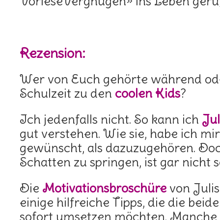
VorleseVergnügen» ins Leben geru
Rezension:
Wer von Euch gehörte während od
Schulzeit zu den
coolen Kids
?
Ich jedenfalls nicht. So kann ich
Jul
gut verstehen. Wie sie, habe ich mi
gewünscht, als dazuzugehören. Do
Schatten zu springen, ist gar nicht s
Die
Motivationsbroschüre
von Juli
einige hilfreiche Tipps, die die bei
sofort umsetzen möchten. Manche