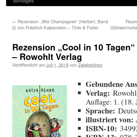
Sonstiges
←
Rezension: „Wie Champagner“ (Herbert, Band
Rezen
2) von Friedrich Kalpenstein – Tinte & Feder
Glühwürmchen 
Rezension „Cool in 10 Tagen“ 
– Rowohlt Verlag
Veröffentlicht am
Juli 1, 2019
von
Zwiebelchen
Gebundene Aus
Verlag:
Rowohlt
Auflage: 1. (18.
Sprache:
Deuts
illustriert von:
ISBN-10:
3499