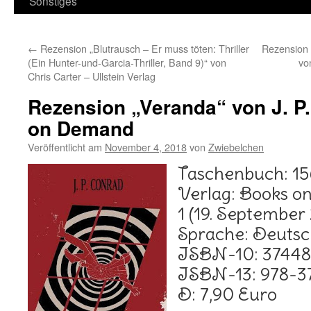
Sonstiges
←
Rezension „Blutrausch – Er muss töten: Thriller
Rezension 
(Ein Hunter-und-Garcia-Thriller, Band 9)“ von
vo
Chris Carter – Ullstein Verlag
Rezension „Veranda“ von J. P
on Demand
Veröffentlicht am
November 4, 2018
von
Zwiebelchen
Taschenbuch: 15
Verlag: Books o
1 (19. September
Sprache: Deuts
ISBN-10: 3744
ISBN-13: 978-
D: 7,90 Euro