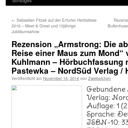
Sonstiges
←
Sebastian Fitzek auf der Erfurter Herbstlese
Rezensi
2016 – Meet & Greet und 10jährige
Bullenhus
Jubiläumsshow
Rezension „Armstrong: Die ab
Reise einer Maus zum Mond“ 
Kuhlmann – Hörbuchfassung m
Pastewka – NordSüd Verlag / 
Veröffentlicht am
November 16, 2016
von
Zwiebelchen
Gebundene A
Verlag: Nor
Auflage: 1 (2
Sprache: De
ISBN-10: 3