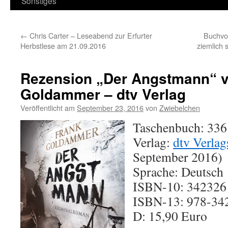
Sonstiges
←
Chris Carter – Leseabend zur Erfurter
Buchvor
Herbstlese am 21.09.2016
ziemlich
Rezension „Der Angstmann“ v
Goldammer – dtv Verlag
Veröffentlicht am
September 23, 2016
von
Zwiebelchen
Taschenbuch: 336
Verlag:
dtv Verlag
September 2016)
Sprache: Deutsch
ISBN-10: 34232
ISBN-13: 978-34
D: 15,90 Euro