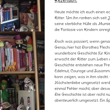
Rezension:
Heute möchte ich euch einen ec
Ritter. Um ihn ranken sich se
seine sterbliche Hülle als Mum
die Fantasie von Kindern anregt
Doch was passiert, wenn genau 
Genau hier hat Dorothea Flechsi
wunderbare Geschichte für Kin
erwacht der Ritter zum Leben u
Geschichte entstehen neue Fre
Edelmut, Courage und Zusammen
kann zeigen, was in ihm steckt. 
Nächstenliebe umgesetzt werde
einmal Fehler macht, aber desw
Die Geschichte ist aber nicht n
abenteuerlich umgesetzt. Ein 