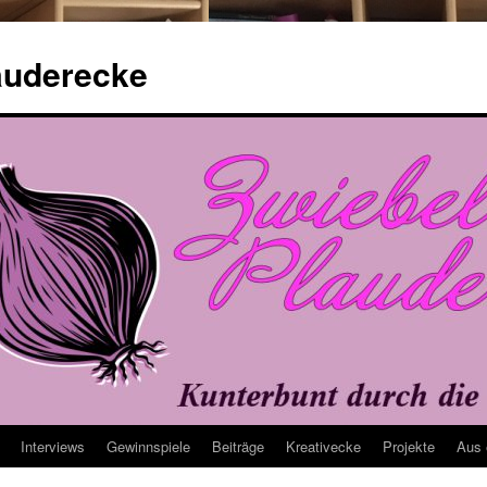
auderecke
Interviews
Gewinnspiele
Beiträge
Kreativecke
Projekte
Aus 