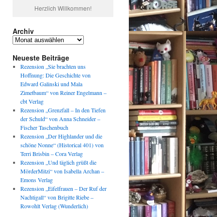
Herzlich Willkommen!
Archiv
Archiv
Neueste Beiträge
Rezension „Sie brachten uns
Hoffnung: Die Geschichte von
Edward Galinski und Mala
Zimetbaum“ von Reiner Engelmann –
cbt Verlag
Rezension „Grenzfall – In den Tiefen
der Schuld“ von Anna Schneider –
Fischer Taschenbuch
Rezension „Der Highlander und die
schöne Nonne“ (Historical 401) von
Terri Brisbin – Cora Verlag
Rezension „Und täglich grüßt die
MörderMitzi“ von Isabella Archan –
Emons Verlag
Rezension „Eifelfrauen – Der Ruf der
Nachtigall“ von Brigitte Riebe –
Rowohlt Verlag (Wunderlich)