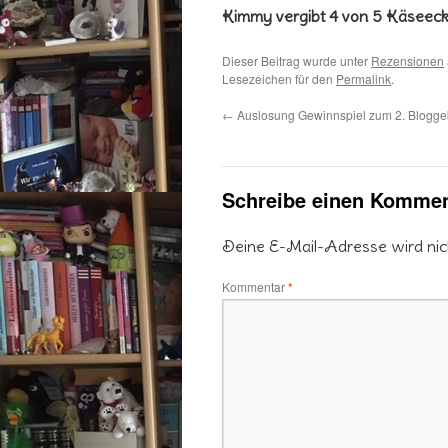
Kimmy vergibt 4 von 5 Käseec
Dieser Beitrag wurde unter
Rezensionen
Lesezeichen für den
Permalink
.
←
Auslosung Gewinnspiel zum 2. Blogge
Schreibe einen Kommen
Deine E-Mail-Adresse wird nicht
Kommentar
*