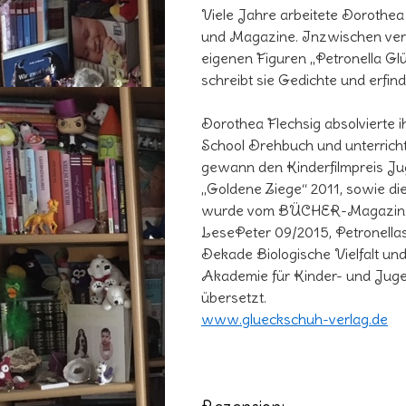
Viele Jahre arbeitete Dorothea 
und Magazine. Inzwischen veröf
eigenen Figuren „Petronella Gl
schreibt sie Gedichte und erfin
Dorothea Flechsig absolvierte 
School Drehbuch und unterrich
gewann den Kinderfilmpreis Jug
„Goldene Ziege“ 2011, sowie di
wurde vom BÜCHER-Magazin mi
LesePeter 09/2015, Petronell
Dekade Biologische Vielfalt u
Akademie für Kinder- und Jugen
übersetzt.
www.glueckschuh-verlag.de