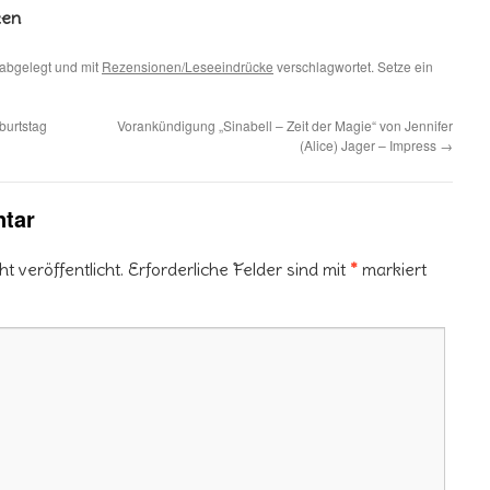
ken
abgelegt und mit
Rezensionen/Leseeindrücke
verschlagwortet. Setze ein
burtstag
Vorankündigung „Sinabell – Zeit der Magie“ von Jennifer
(Alice) Jager – Impress
→
tar
 veröffentlicht.
Erforderliche Felder sind mit
*
markiert