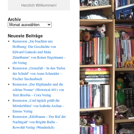
Herzlich Willkommen!
Archiv
Archiv
Neueste Beiträge
Rezension „Sie brachten uns
Hoffnung: Die Geschichte von
Edward Galinski und Mala
Zimetbaum“ von Reiner Engelmann –
cbt Verlag
Rezension „Grenzfall – In den Tiefen
der Schuld“ von Anna Schneider –
Fischer Taschenbuch
Rezension „Der Highlander und die
schöne Nonne“ (Historical 401) von
Terri Brisbin – Cora Verlag
Rezension „Und täglich grüßt die
MörderMitzi“ von Isabella Archan –
Emons Verlag
Rezension „Eifelfrauen – Der Ruf der
Nachtigall“ von Brigitte Riebe –
Rowohlt Verlag (Wunderlich)