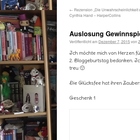
←
Rezension „Die Unwahrscheinlichkeit 
Cynthia Hand – HarperCollins
Auslosung Gewinnspie
Veröffentlicht am
Dezember 7, 2015
von
Ich möchte mich von Herzen fü
2. Bloggeburtstag bedanken. Ich
treu 🙂
Die Glücksfee hat ihren Zaube
Geschenk 1