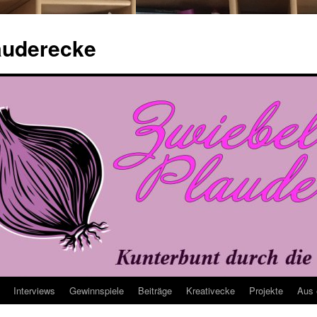
auderecke
Interviews
Gewinnspiele
Beiträge
Kreativecke
Projekte
Aus 