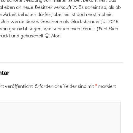
t so schöne Meldung von meiner Arbeit bekommen, das
eben an neue Besitzer verkauft 🙁 Es scheint so, als ob
re Arbeit behalten dürfen, aber es ist doch erst mal ein
 Ich werde dieses Geschenk als Glücksbringer für 2016
ann gar nicht sagen, wie sehr ich mich freue :-)Fühl Dich
rückt und gekuschelt 🙂 Moni
tar
 veröffentlicht.
Erforderliche Felder sind mit
*
markiert