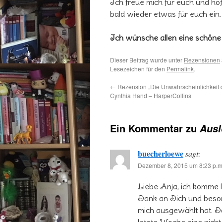
Ich freue mich für euch und hoff
bald wieder etwas für euch ein.
Ich wünsche allen eine schöne
Dieser Beitrag wurde unter
Rezensionen
Lesezeichen für den
Permalink
.
←
Rezension „Die Unwahrscheinlichkeit 
Cynthia Hand – HarperCollins
Ein Kommentar zu
Ausl
buecherloewe
sagt:
Dezember 8, 2015 um 8:23 p.m
Liebe Anja, ich komme le
Dank an Dich und beson
mich ausgewählt hat. D