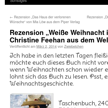
Sonstiges
←
Rezension „Das Haus der verlorenen
Rezension „D
Wünsche“ von Mia Löw aus dem Piper Verlag
Rezension „Weiße Weihnacht 
Christine Feehan aus dem Welt
Veröffentlicht am
März 2, 2014
von
Zwiebelchen
Ich habe in den letzten Tagen fleiß
möchte euch dieses Buch nicht vor
wenn Weihnachten schon wieder ein
lohnt sich das Buch zu lesen. Psst, e
Weihnachtsgeschichte.
Taschenbuch, 240