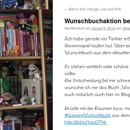
←
Bild in Rot, Orange, Lila und Pink
Wunschbuchaktion be
Veröffentlicht am
Januar 9, 2014
von
Zwi
Ich habe gerade via Twitter erf
Gewinnspiel laufen hat. Über e
Wunschbuch aus dem aktuelle
Es stehen wirklich viele schön
sollte.
Die Entscheidung fiel mir schwe
wünsche ich mir das Buch „Was
euch natürlich auch hier im Blo
Drückt mit die Daumen bzw. mac
#LoeweWunschbuch
aus dem F
http://bit.ly/1aaOTHr 