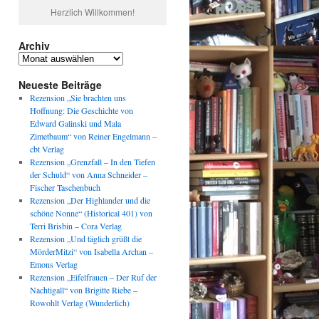
Herzlich Willkommen!
Archiv
Archiv
Neueste Beiträge
Rezension „Sie brachten uns
Hoffnung: Die Geschichte von
Edward Galinski und Mala
Zimetbaum“ von Reiner Engelmann –
cbt Verlag
Rezension „Grenzfall – In den Tiefen
der Schuld“ von Anna Schneider –
Fischer Taschenbuch
Rezension „Der Highlander und die
schöne Nonne“ (Historical 401) von
Terri Brisbin – Cora Verlag
Rezension „Und täglich grüßt die
MörderMitzi“ von Isabella Archan –
Emons Verlag
Rezension „Eifelfrauen – Der Ruf der
Nachtigall“ von Brigitte Riebe –
Rowohlt Verlag (Wunderlich)