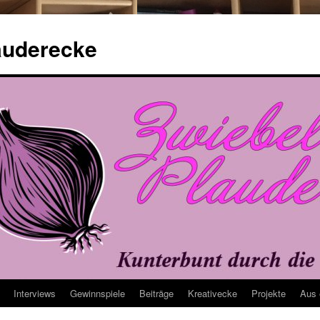
auderecke
Interviews
Gewinnspiele
Beiträge
Kreativecke
Projekte
Aus 