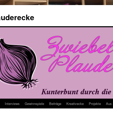
auderecke
Interviews
Gewinnspiele
Beiträge
Kreativecke
Projekte
Aus 