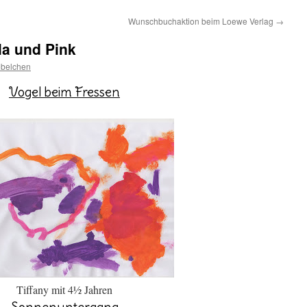
Wunschbuchaktion beim Loewe Verlag
→
ila und Pink
ebelchen
Vogel beim Fressen
Tiffany mit 4½ Jahren