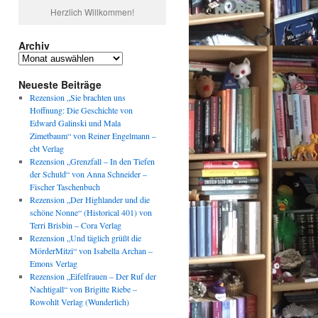
Herzlich Willkommen!
Archiv
Archiv
Neueste Beiträge
Rezension „Sie brachten uns
Hoffnung: Die Geschichte von
Edward Galinski und Mala
Zimetbaum“ von Reiner Engelmann –
cbt Verlag
Rezension „Grenzfall – In den Tiefen
der Schuld“ von Anna Schneider –
Fischer Taschenbuch
Rezension „Der Highlander und die
schöne Nonne“ (Historical 401) von
Terri Brisbin – Cora Verlag
Rezension „Und täglich grüßt die
MörderMitzi“ von Isabella Archan –
Emons Verlag
Rezension „Eifelfrauen – Der Ruf der
Nachtigall“ von Brigitte Riebe –
Rowohlt Verlag (Wunderlich)