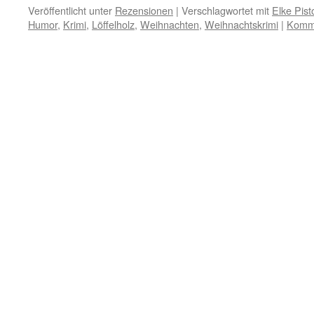
Veröffentlicht unter
Rezensionen
|
Verschlagwortet mit
Elke Pist
Humor
,
Krimi
,
Löffelholz
,
Weihnachten
,
Weihnachtskrimi
|
Komme