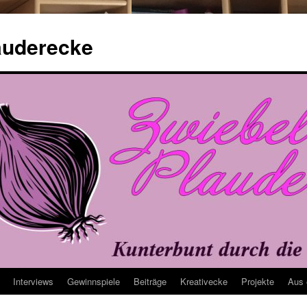
auderecke
Interviews
Gewinnspiele
Beiträge
Kreativecke
Projekte
Aus 