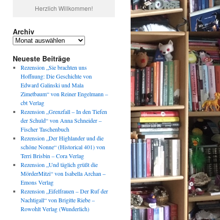
Herzlich Willkommen!
Archiv
Archiv
Neueste Beiträge
Rezension „Sie brachten uns
Hoffnung: Die Geschichte von
Edward Galinski und Mala
Zimetbaum“ von Reiner Engelmann –
cbt Verlag
Rezension „Grenzfall – In den Tiefen
der Schuld“ von Anna Schneider –
Fischer Taschenbuch
Rezension „Der Highlander und die
schöne Nonne“ (Historical 401) von
Terri Brisbin – Cora Verlag
Rezension „Und täglich grüßt die
MörderMitzi“ von Isabella Archan –
Emons Verlag
Rezension „Eifelfrauen – Der Ruf der
Nachtigall“ von Brigitte Riebe –
Rowohlt Verlag (Wunderlich)