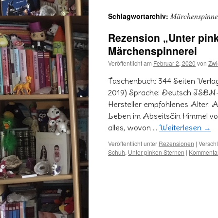
Märchenspinne
Schlagwortarchiv:
Rezension „Unter pin
Märchenspinnerei
Veröffentlicht am
Februar 2, 2020
von
Zwi
Taschenbuch: 344 Seiten Verlag
2019) Sprache: Deutsch ISB
Hersteller empfohlenes Alter: A
Leben im AbseitsEin Himmel vol
alles, wovon …
Weiterlesen
→
Veröffentlicht unter
Rezensionen
|
Verschl
Schuh
,
Unter pinken Sternen
|
Kommentar