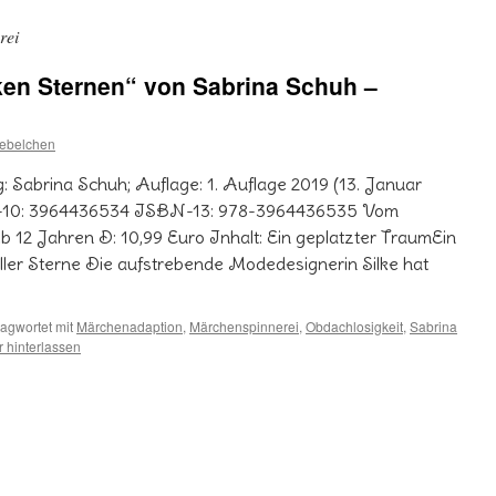
rei
ken Sternen“ von Sabrina Schuh –
ebelchen
: Sabrina Schuh; Auflage: 1. Auflage 2019 (13. Januar
N-10: 3964436534 ISBN-13: 978-3964436535 Vom
b 12 Jahren D: 10,99 Euro Inhalt: Ein geplatzter TraumEin
ler Sterne Die aufstrebende Modedesignerin Silke hat
agwortet mit
Märchenadaption
,
Märchenspinnerei
,
Obdachlosigkeit
,
Sabrina
 hinterlassen