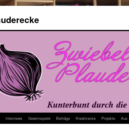
auderecke
Interviews
Gewinnspiele
Beiträge
Kreativecke
Projekte
Aus 