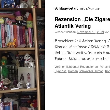
Hypnose
Schlagwortarchiv:
Rezension „Die Zigare
Atlantik Verlag
Veröffentlicht am
November 15, 2019
von
Broschiert: 240 Seiten Verlag: 
Sina de Malafosse ISBN-10: 
Inhalt: Wie weit würde ein Rau
Fabrice Valantine, erfolgreicher
Veröffentlicht unter
Rezensionen
|
Verschl
Hypnose
,
Roman
,
schwarzer Humor
|
Kom