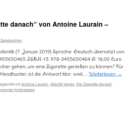
tte danach“ von Antoine Laurain –
Zwiebelchen
Atlantik (7. Januar 2019) Sprache: Deutsch übersetzt von
3455650465 ISBN-13: 978-3455650464 D: 16,00 Euro
cher gehen, um eine Zigarette genießen zu können? Für
 Headhunter, ist die Antwort klar: weit, …
Weiterlesen
→
agwortet mit
Antoine Laurain
,
Atlantik Verlag
,
Die Zigarette danach
,
mentar hinterlassen