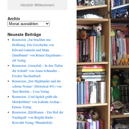
Herzlich Willkommen!
Archiv
Archiv
Neueste Beiträge
Rezension „Sie brachten uns
Hoffnung: Die Geschichte von
Edward Galinski und Mala
Zimetbaum“ von Reiner Engelmann –
cbt Verlag
Rezension „Grenzfall – In den Tiefen
der Schuld“ von Anna Schneider –
Fischer Taschenbuch
Rezension „Der Highlander und die
schöne Nonne“ (Historical 401) von
Terri Brisbin – Cora Verlag
Rezension „Und täglich grüßt die
MörderMitzi“ von Isabella Archan –
Emons Verlag
Rezension „Eifelfrauen – Der Ruf der
Nachtigall“ von Brigitte Riebe –
Rowohlt Verlag (Wunderlich)