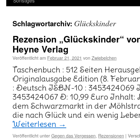
Sonstiges
Glückskinder
Schlagwortarchiv:
Rezension „Glückskinder“ vo
Heyne Verlag
Veröffentlicht am
Februar 21, 2021
von
Zwiebelchen
Taschenbuch : 512 Seiten Herausge
Originalausgabe Edition (8. Februa
: Deutsch ISBN-10 : 3453424069 
3453424067 D: 10,99 Euro Inhalt:
dem Schwarzmarkt in der Möhlstraße
die nach Glück und ein wenig Lebe
Weiterlesen
→
Veröffentlicht unter
Gegen das Vergessen
,
Rezensionen
|
Versc