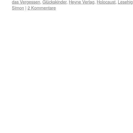
das Vergessen
,
Glückskinder
,
Heyne Verlag
,
Holocaust
,
Lesehigh
Simon
|
2 Kommentare