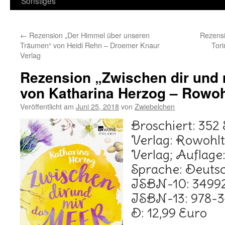
Sonstiges
←
Rezension „Der Himmel über unseren
Rezensi
Träumen“ von Heidi Rehn – Droemer Knaur
Tor
Verlag
Rezension „Zwischen dir und 
von Katharina Herzog – Rowoh
Veröffentlicht am
Juni 25, 2018
von
Zwiebelchen
Broschiert: 352 
Verlag: Rowohl
Verlag; Auflage:
Sprache: Deuts
ISBN-10: 3499
ISBN-13: 978-
D: 12,99 Euro