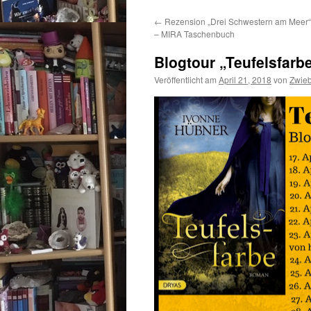
←
Rezension „Drei Schwestern am Meer“
– MIRA Taschenbuch
Blogtour „Teufelsfarbe
Veröffentlicht am
April 21, 2018
von
Zwie