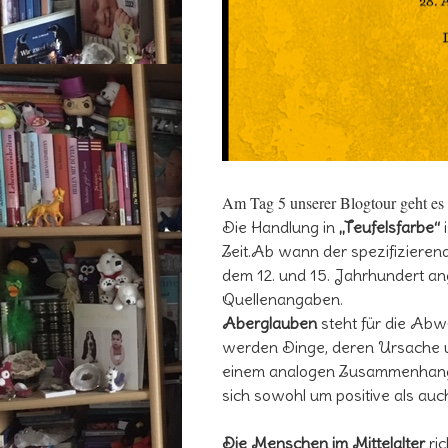
Am Tag 5 unserer Blogtour geht es
Die Handlung in
„Teufelsfarbe“
i
Zeit.Ab wann der spezifizierend
dem 12. und 15. Jahrhundert ang
Quellenangaben.
Aberglauben
steht für die Ab
werden Dinge, deren Ursache un
einem analogen Zusammenhang a
sich sowohl um positive als auc
Die Menschen im Mittelalter
ric