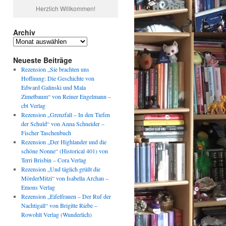
Herzlich Willkommen!
Archiv
Archiv
Neueste Beiträge
Rezension „Sie brachten uns
Hoffnung: Die Geschichte von
Edward Galinski und Mala
Zimetbaum“ von Reiner Engelmann –
cbt Verlag
Rezension „Grenzfall – In den Tiefen
der Schuld“ von Anna Schneider –
Fischer Taschenbuch
Rezension „Der Highlander und die
schöne Nonne“ (Historical 401) von
Terri Brisbin – Cora Verlag
Rezension „Und täglich grüßt die
MörderMitzi“ von Isabella Archan –
Emons Verlag
Rezension „Eifelfrauen – Der Ruf der
Nachtigall“ von Brigitte Riebe –
Rowohlt Verlag (Wunderlich)