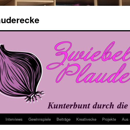
auderecke
Interviews
Gewinnspiele
Beiträge
Kreativecke
Projekte
Aus 