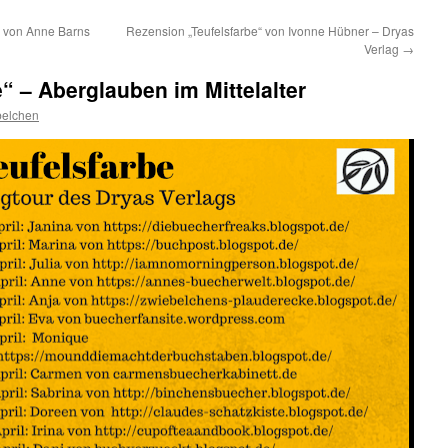
 von Anne Barns
Rezension „Teufelsfarbe“ von Ivonne Hübner – Dryas
Verlag
→
“ – Aberglauben im Mittelalter
belchen