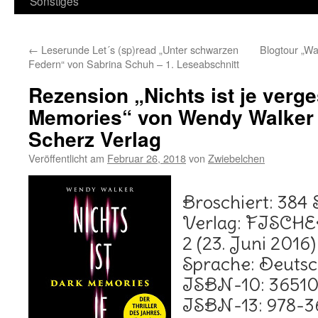
Sonstiges
←
Leserunde Let´s (sp)read „Unter schwarzen
Blogtour „Wa
Federn“ von Sabrina Schuh – 1. Leseabschnitt
Rezension „Nichts ist je verg
Memories“ von Wendy Walker
Scherz Verlag
Veröffentlicht am
Februar 26, 2018
von
Zwiebelchen
Broschiert: 384 
Verlag: FISCHER
2 (23. Juni 2016)
Sprache: Deuts
ISBN-10: 3651
ISBN-13: 978-