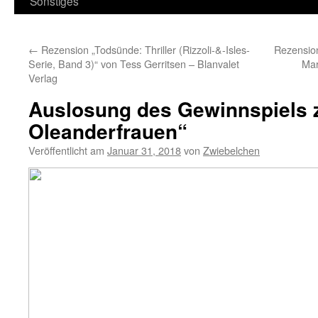
Sonstiges
←
Rezension „Todsünde: Thriller (Rizzoli-&-Isles-
Rezension
Serie, Band 3)“ von Tess Gerritsen – Blanvalet
Mar
Verlag
Auslosung des Gewinnspiels z
Oleanderfrauen“
Veröffentlicht am
Januar 31, 2018
von
Zwiebelchen