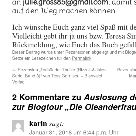
an
julie.gross85@gmail.com
, damit
auf den Weg machen können.
Ich wünsche Euch ganz viel Spaß mit d
Vielleicht gebt ihr ja uns bzw. Teresa S
Rückmeldung, wie Euch das Buch gefall
Dieser Beitrag wurde unter
Rezensionen
abgelegt und mit
Blogt
Setze ein Lesezeichen für den
Permalink
.
←
Rezension „Todsünde: Thriller (Rizzoli-&-Isles-
Rezension
Serie, Band 3)“ von Tess Gerritsen – Blanvalet
Mar
Verlag
2 Kommentare zu
Auslosung d
zur Blogtour „Die Oleanderfra
karin
sagt:
Januar 31, 2018 um 6:44 p.m. Uhr