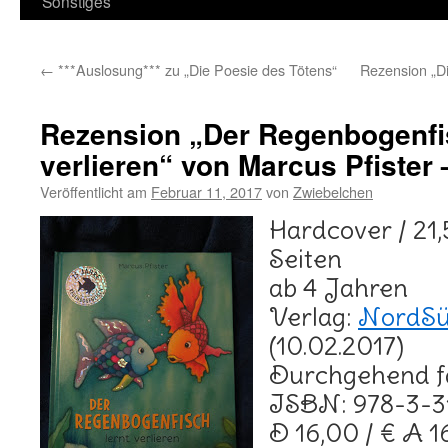
Sonstiges
←
***Auslosung*** zu „Die Poesie des Tötens“
Rezension „Di
Rezension „Der Regenbogenfis
verlieren“ von Marcus Pfister
Veröffentlicht am
Februar 11, 2017
von
Zwiebelchen
Hardcover / 21,
Seiten
ab 4 Jahren
Verlag:
NordSü
(10.02.2017)
Durchgehend far
ISBN: 978-3-3
D 16,00 / € A 1