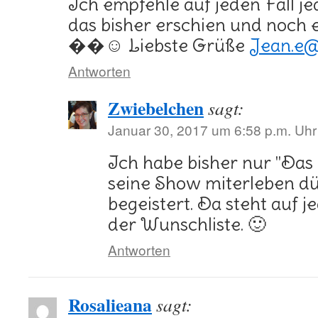
Ich empfehle auf jeden Fall j
das bisher erschien und noch 
��☺️ Liebste Grüße
Jean.e@
Antworten
Zwiebelchen
sagt:
Januar 30, 2017 um 6:58 p.m. Uhr
Ich habe bisher nur "Das
seine Show miterleben dü
begeistert. Da steht auf j
der Wunschliste. 🙂
Antworten
Rosalieana
sagt: