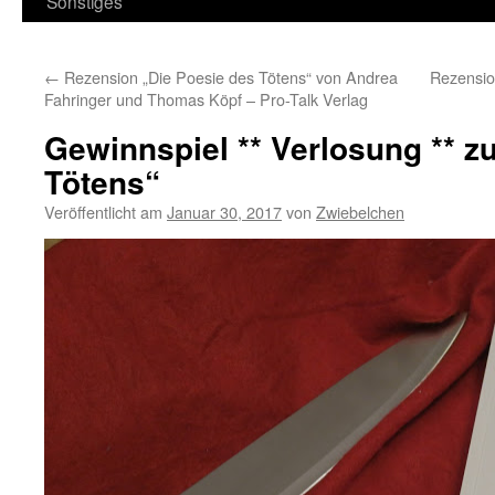
Sonstiges
←
Rezension „Die Poesie des Tötens“ von Andrea
Rezensio
Fahringer und Thomas Köpf – Pro-Talk Verlag
Gewinnspiel ** Verlosung ** z
Tötens“
Veröffentlicht am
Januar 30, 2017
von
Zwiebelchen