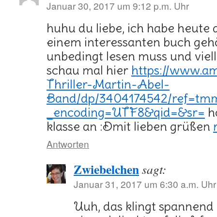
Januar 30, 2017 um 9:12 p.m. Uhr
huhu du liebe, ich habe heute
einem interessanten buch gehö
unbedingt lesen muss und viel
schau mal hier
https://www.a
Thriller-Martin-Abel-
Band/dp/3404174542/ref=tm
_encoding=UTF8&qid=&sr=
hö
klasse an :Dmit lieben grüßen
Antworten
Zwiebelchen
sagt:
Januar 31, 2017 um 6:30 a.m. Uhr
Uuh, das klingt spannend 