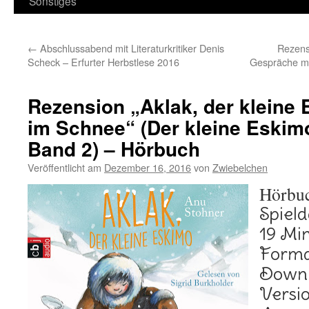
Sonstiges
←
Abschlussabend mit Literaturkritiker Denis
Rezens
Scheck – Erfurter Herbstlese 2016
Gespräche mi
Rezension „Aklak, der kleine
im Schnee“ (Der kleine Eskimo
Band 2) – Hörbuch
Veröffentlicht am
Dezember 16, 2016
von
Zwiebelchen
Hörbu
Spield
19 Mi
Forma
Down
Versi