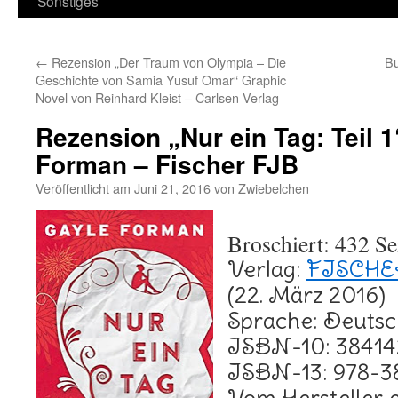
Sonstiges
←
Rezension „Der Traum von Olympia – Die
Bu
Geschichte von Samia Yusuf Omar“ Graphic
Novel von Reinhard Kleist – Carlsen Verlag
Rezension „Nur ein Tag: Teil 
Forman – Fischer FJB
Veröffentlicht am
Juni 21, 2016
von
Zwiebelchen
Broschiert: 432 Se
Verlag:
FISCHE
(22. März 2016)
Sprache: Deuts
ISBN-10: 38414
ISBN-13: 978-3