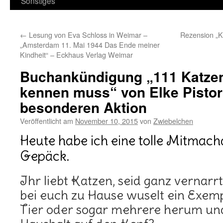
Sonstiges
←
Lesung von Eva Schloss in Weimar –
Rezension „K
„Amsterdam 11. Mai 1944 Das Ende meiner
Kindheit“ – Eckhaus Verlag Weimar
Buchankündigung „111 Katzen
kennen muss“ von Elke Pistor
besonderen Aktion
Veröffentlicht am
November 10, 2015
von
Zwiebelchen
Heute habe ich eine tolle Mitmach
Gepäck.
Ihr liebt Katzen, seid ganz vernarrt
bei euch zu Hause wuselt ein Exem
Tier oder sogar mehrere herum und