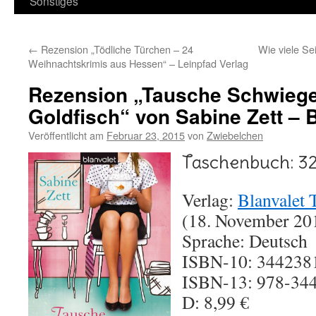
Sonstiges
←
Rezension „Tödliche Türchen – 24
Wie viele Se
Weihnachtskrimis aus Hessen“ – Leinpfad Verlag
Rezension „Tausche Schwiege
Goldfisch“ von Sabine Zett – B
Veröffentlicht am
Februar 23, 2015
von
Zwiebelchen
Taschenbuch: 32
Verlag:
Blanvalet 
(18. November 20
Sprache: Deutsch
ISBN-10: 344238
ISBN-13: 978-34
D: 8,99 €